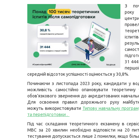
З по
року
цен
прове
теоре
ісп
резул
самост
підго
31 444
першо
середній відсоток успішності оцінюється у 30,8%.
Починаючи з листопада 2023 року, кандидати у во
можливість самостійно опановувати теоретичну 
обов’язкового звернення до акредитованих навчальн
Для освоення правил дорожнього руху майбутн
можуть використовувати
Типову навчальну програм
та перепідготовки
.
Під час складання теоретичного екзамену в серві
МВС за 20 хвилин необхідно відповісти на 20 пит
тестування допускається лише 2 помилки, якщо більш