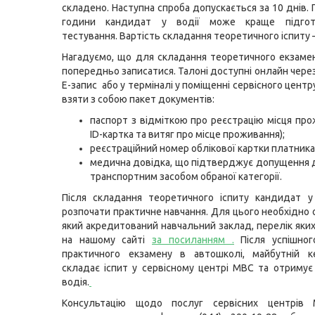
складено. Наступна спроба допускається за 10 днів. 
години кандидат у водії може краще підгот
тестування. Вартість складання теоретичного іспиту –
Нагадуємо, що для складання теоретичного екзаме
попередньо записатися. Талоні доступні онлайн чере
Е-запис
або у терміналі у поміщенні сервісного цент
взяти з собою пакет документів:
паспорт з відміткою про реєстрацію місця про
ID-картка та витяг про місце проживання);
реєстраційний номер облікової картки платника
медична довідка, що підтверджує допущення 
транспортним засобом обраної категорії.
Після складання теоретичного іспиту кандидат у
розпочати практичне навчання. Для цього необхідно 
який акредитований навчальний заклад, перелік яки
на нашому сайті
за посиланням
.
Після успішног
практичного екзамену в автошколі, майбутній к
складає іспит у сервісному центрі МВС та отримує
водія.
Консультацію щодо послуг сервісних центрів