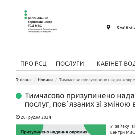
Хмельн
ПРО РСЦ
ПОСЛУГИ
КАБІНЕТ ВО
Головна
Новини
Тимчасово призупинено надання окрем
Тимчасово призупинено нада
послуг, повʼязаних зі зміною
20 Грудня 2024
У зв’язку з
центри МВС 