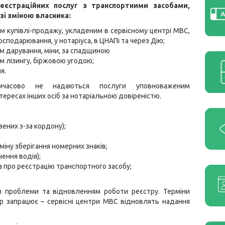
еєстраційних послуг з транспортними засобами,
зі зміною власника:
м купівлі-продажу, укладеним в сервісному центрі МВС,
господарювання, у нотаріуса, в ЦНАПі та через Дію;
м дарування, міни, за спадщиною
м лізингу, біржовою угодою;
я.
мчасово не надаються послуги уповноваженим
тересах інших осіб за нотаріальною довіреністю.
зених з-за кордону);
іну зберігання номерних знаків;
чення водія);
а про реєстрацію транспортного засобу;
м проблеми та відновленням роботи реєстру. Терміни
р запрацює – сервісні центри МВС відновлять надання