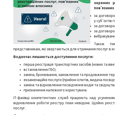
окремих р
повʼязаних 
за договоро
у субʼєктів 
за договоро
за договоро
вибракуванн
Також ти
представникам, які звертаються для отримання послуг в ін
Водночас лишаються доступними послуги:
перша реєстрація транспортних засобів (нових та вве
встановлення ГБО;
заміна, бронювання, замовлення та продовження терм
екзаменаційні послуги (прийом іспитів, видача посвід
заміна та відновлення посвідчення водія та свідоцтв
призначення належного користувача.
IT-фахівці компетентних служб працюють над усунення
відновлення роботи реєстру поки невідомі. Щойно реєст
послуг.