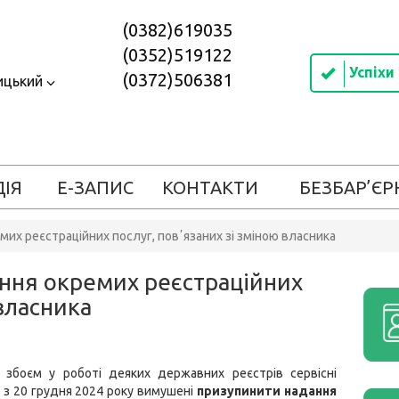
(0382)619035
(0352)519122
Успіхи
(0372)506381
ицький
ДІЯ
Е-ЗАПИС
КОНТАКТИ
БЕЗБАР’ЄР
их реєстраційних послуг, повʼязаних зі зміною власника
ння окремих реєстраційних
 власника
і збоєм у роботі деяких державних реєстрів сервісні
з 20 грудня 2024 року вимушені
призупинити надання