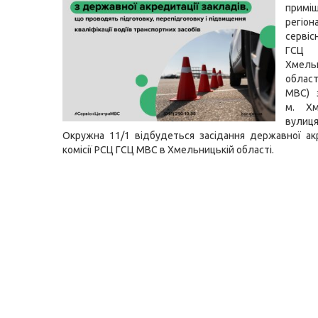
приміщ
регіон
серві
ГСЦ
Хмель
област
МВС) 
м. Хм
вулиц
Окружна 11/1 відбудеться засідання державної ак
комісії РСЦ ГСЦ МВС в Хмельницькій області.