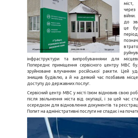
міст
чере
війни.
до зв
це бу
пер
познач
втра
руйну
інфраструктури та випробуваннями для місцев
Попереднє приміщення сервісного центру МВС бу
зруйноване влучанням російської ракети. Цей у
знищив будівлю, а й на деякий час позбавив місц
доступу до державних послуг.
Сервісний центр МВС у місті Ізюм відновив свою роб
після звільнення міста від окупації, і за цей час 
осередком для відновлення документів та реєстраці
Попит на адміністративні послуги не спадає і на почат