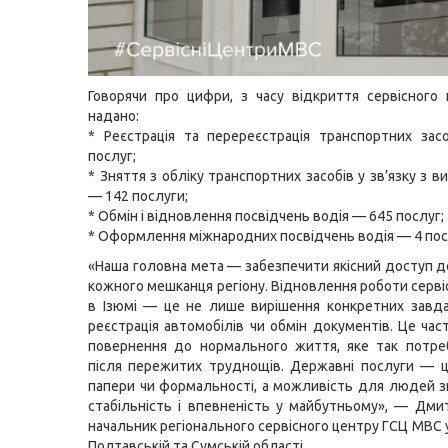
Говорячи про цифри, з часу відкриття сервісного
надано:
* Реєстрація та перереєстрація транспортних за
послуг;
* Зняття з обліку транспортних засобів у зв’язку з 
— 142 послуги;
* Обмін і відновлення посвідчень водія — 645 послуг;
* Оформлення міжнародних посвідчень водія — 4 пос
«Наша головна мета — забезпечити якісний доступ д
кожного мешканця регіону. Відновлення роботи серві
в Ізюмі — це не лише вирішення конкретних завда
реєстрація автомобілів чи обмін документів. Це час
повернення до нормального життя, яке так потр
після пережитих труднощів. Державні послуги — 
папери чи формальності, а можливість для людей з
стабільність і впевненість у майбутньому», — Дми
начальник регіонального сервісного центру ГСЦ МВС у
Полтавській та Сумській області.