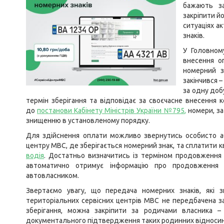
бажають з
закріпити й
ситуаціях а
знаків.
У Головном
внесення о
номерний з
закінчився –
за одну доб
термін зберігання та відповідає за своєчасне внесення к
до
постанови Кабінету Міністрів України №795
,
номери, за
знищенню в установленому порядку.
Для здійснення оплати можливо звернутись особисто а
центру МВС, де зберігається номерний знак, та сплатити 
водія
. Достатньо визначитись із терміном продовження 
автоматично отримує інформацію про продовження з
автовласником.
Звертаємо увагу, що передача номерних знаків, які з
територіальних сервісних центрів МВС не передбачена з
зберігання, можна закріпити за родичами власника 
документального підтвердження таких родинних відносин