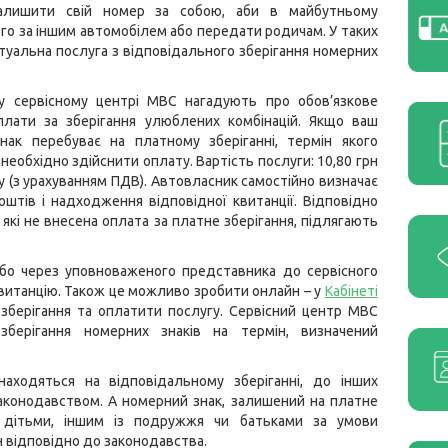
алишити свій номер за собою, аби в майбутньому
ого за іншим автомобілем або передати родичам. У таких
ктуальна послуга з відповідального зберігання номерних
у сервісному центрі МВС нагадують про обов’язкове
плати за зберігання улюблених комбінацій. Якщо ваш
нак перебуває на платному зберіганні, термін якого
 необхідно здійснити оплату. Вартість послуги: 10,80 грн
у (з урахуванням ПДВ). Автовласник самостійно визначає
оштів і надходження відповідної квитанції. Відповідно
 які не внесена оплата за платне зберігання, підлягають
бо через уповноваженого представника до сервісного
квитанцію. Також це можливо зробити онлайн – у
Кабінеті
зберігання та оплатити послугу. Сервісний центр МВС
берігання номерних знаків на термін, визначений
находяться на відповідальному зберіганні, до інших
аконодавством. А номерний знак, залишений на платне
– дітьми, іншим із подружжя чи батьками за умови
 відповідно до законодавства.