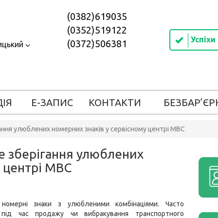
(0382)619035
(0352)519122
Успіхи
(0372)506381
ицький
ДІЯ
Е-ЗАПИС
КОНТАКТИ
БЕЗБАР’ЄР
ння улюблених номерних знаків у сервісному центрі МВС
е зберігання улюблених
у центрі МВС
 номерні знаки з улюбленими комбінаціями. Часто
 під час продажу чи вибракування транспортного