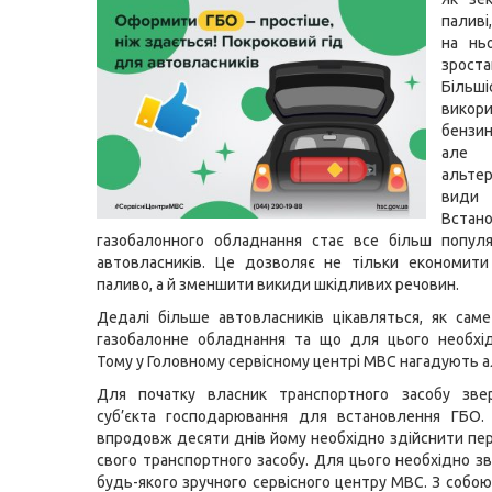
палив
на нь
зрост
Більш
викор
бензи
але
альтер
види
Встан
газобалонного обладнання стає все більш попул
автовласників. Це дозволяє не тільки економити
паливо, а й зменшити викиди шкідливих речовин.
Дедалі більше автовласників цікавляться, як сам
газобалонне обладнання та що для цього необхід
Тому у Головному сервісному центрі МВС нагадують а
Для початку власник транспортного засобу зве
суб’єкта господарювання для встановлення ГБО. 
впродовж десяти днів йому необхідно здійснити пе
свого транспортного засобу. Для цього необхідно з
будь-якого зручного сервісного центру МВС. З собою