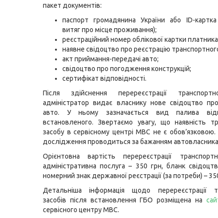
пакет документів:
паспорт громадянина України або ID-картка
витяг про місце проживання);
реєстраційний номер облікової картки платника
наявне свідоцтво про реєстрацію транспортного
акт приймання-передачі авто;
свідоцтво про погодження конструкцій;
сертифікат відповідності.
Після здійснення перереєстрації транспортн
адміністратор видає власнику нове свідоцтво пр
авто. У ньому зазначається вид палива від
встановленого. Звертаємо увагу, що наявність т
засобу в сервісному центрі МВС не є обов’язковою.
дослідження проводиться за бажанням автовласника
Орієнтовна вартість перереєстрації транспортн
адміністративна послуга – 350 грн, бланк свідоцтв
номерний знак державної реєстрації (за потреби) – 350
Детальніша інформація щодо перереєстрації т
засобів після встановлення ГБО розміщена на
сай
сервісного центру МВС.