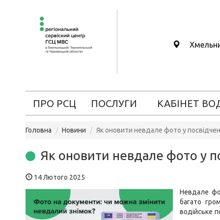
Хмельн
ПРО РСЦ
ПОСЛУГИ
КАБІНЕТ ВО
Головна
Новини
Як оновити невдале фото у посвідченн
Як оновити невдале фото у по
14 Лютого 2025
Невдале фо
багато гро
водійське п