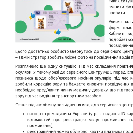
таких ситуа
змінити фот
зробити.
Уявімо: кіл
формі плас
Кабінеті в
подобаєть
посвідченн
цього достатньо особисто звернутись до сервісного цент
– адміністратор зробить якісне фото на посвідчення водія 
Розглянемо ще одну ситуацію. Під час складання практич
окуляри. У такому разі до сервісного центру МВС перед іс
позначка щодо обов’язкового носіння окулярів під час к
зробили корекцію зору та бажаєте оновити посвідчення в
необхідно пред’явити чинну медичну довідку, що підтверд
зору під час водіння транспортним засобом.
Отже, під час обміну посвідчення водія до сервісного цен
паспорт громадянина України (у разі надання ID-к
відомостей про реєстрацію місця проживання н
проживання);
реєстраційний номер облікової картки платника пода