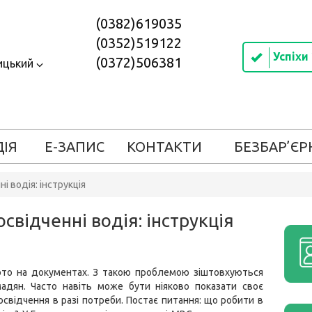
(0382)619035
(0352)519122
Успіхи
(0372)506381
ицький
ДІЯ
Е-ЗАПИС
КОНТАКТИ
БЕЗБАР’ЄР
і водія: інструкція
свідченні водія: інструкція
то на документах. З такою проблемою зіштовхуються
мадян. Часто навіть може бути ніяково показати своє
освідчення в разі потреби. Постає питання: що робити в