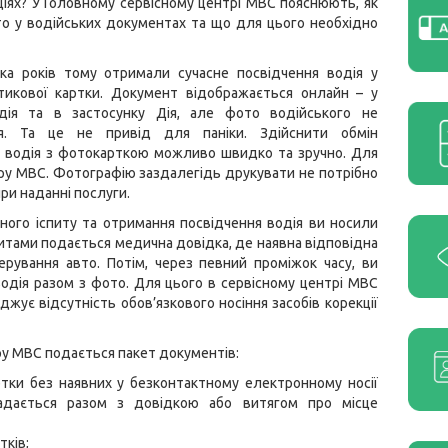
ціях? У Головному сервісному центрі МВС пояснюють, як
о у водійських документах та що для цього необхідно
ька років тому отримали сучасне посвідчення водія у
тикової картки. Документ відображається онлайн – у
одія та в застосунку Дія, але фото водійського не
ся. Та це не привід для паніки. Здійснити обмін
я водія з фотокарткою можливо швидко та зручно. Для
ру МВС. Фотографію заздалегідь друкувати не потрібно
при наданні послуги.
ного іспиту та отримання посвідчення водія ви носили
питами подається медична довідка, де наявна відповідна
ерування авто. Потім, через певний проміжок часу, ви
одія разом з фото. Для цього в сервісному центрі МВС
жує відсутність обов’язкового носіння засобів корекції
тру МВС подається пакет документів:
артки без наявних у безконтактному електронному носії
адається разом з довідкою або витягом про місце
тків;