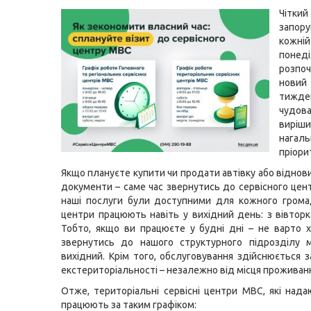
Чітки
запор
кожні
понеді
розпоч
нови
тижд
чудова
вирі
наг
пріори
Якщо плануєте купити чи продати автівку або віднов
документи – саме час звернутись до сервісного цен
наші послуги були доступними для кожного грома
центри працюють навіть у вихідний день: з вівторк
Тобто, якщо ви працюєте у будні дні – не варто 
звернутись до нашого структурного підрозділу 
вихідний. Крім того, обслуговування здійснюється 
екстериторіальності – незалежно від місця проживан
Отже, територіальні сервісні центри МВС, які нада
працюють за таким графіком: