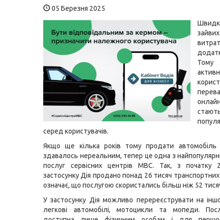
05 Березня 2025
Шви
зайви
витра
додат
Тому
актив
корис
перев
онлай
стают
попул
серед користувачів.
Якщо ще кілька років тому продати автомобіль 
здавалось нереальним, тепер це одна з найпопулярн
послуг сервісних центрів МВС. Так, з початку 
застосунку Дія продано понад 26 тисяч транспортних 
означає, що послугою скористались більш ніж 52 тися
У застосунку Дія можливо перереєструвати на інш
легкові автомобілі, мотоцикли та мопеди. Пос
доступна лише фізичним особам і для першо