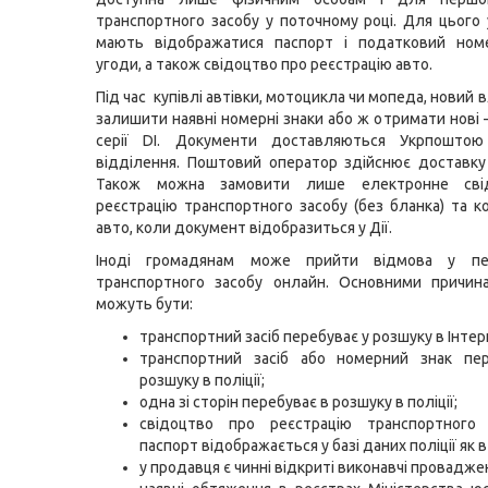
транспортного засобу у поточному році. Для цього 
мають відображатися паспорт і податковий номе
угоди, а також свідоцтво про реєстрацію авто.
Під час купівлі автівки, мотоцикла чи мопеда, новий
залишити наявні номерні знаки або ж отримати нові 
серії DI. Документи доставляються Укрпошто
відділення. Поштовий оператор здійснює доставку
Також можна замовити лише електронне сві
реєстрацію транспортного засобу (без бланка) та к
авто, коли документ відобразиться у Дії.
Іноді громадянам може прийти відмова у пер
транспортного засобу онлайн. Основними причин
можуть бути:
транспортний засіб перебуває у розшуку в Інтер
транспортний засіб або номерний знак пе
розшуку в поліції;
одна зі сторін перебуває в розшуку в поліції;
свідоцтво про реєстрацію транспортного
паспорт відображається у базі даних поліції як 
у продавця є чинні відкриті виконавчі провадже