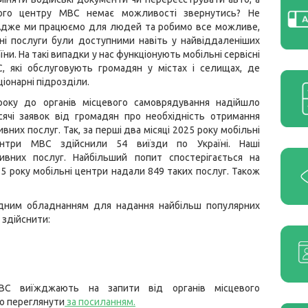
ного центру МВС немає можливості звернутись? Не
Адже ми працюємо для людей та робимо все можливе,
ні послуги були доступними навіть у найвіддаленіших
їни. На такі випадки у нас функціонують мобільні сервісні
, які обслуговують громадян у містах і селищах, де
ціонарні підрозділи.
року до органів місцевого самоврядування надійшло
сячі заявок від громадян про необхідність отримання
вних послуг. Так, за перші два місяці 2025 року мобільні
центри МВС здійснили 54 виїзди по Україні. Наші
ивних послуг. Найбільший попит спостерігається на
25 року мобільні центри надали 849 таких послуг. Також
хідним обладнанням для надання найбільш популярних
 здійснити:
МВС виїжджають на запити від органів місцевого
во переглянути
за посиланням
.