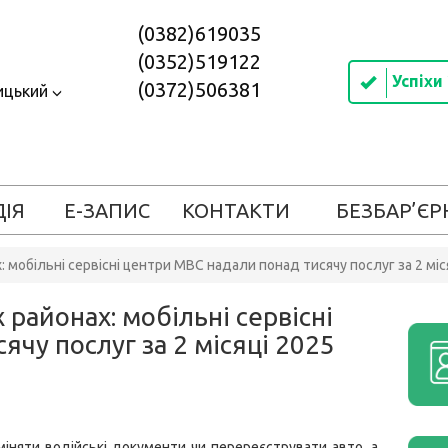
(0382)619035
(0352)519122
Успіхи
(0372)506381
ицький
ДІЯ
Е-ЗАПИС
КОНТАКТИ
БЕЗБАР’ЄР
мобільні сервісні центри МВС надали понад тисячу послуг за 2 міс
районах: мобільні сервісні
чу послуг за 2 місяці 2025
іняти водійські документи чи перереєструвати авто, а