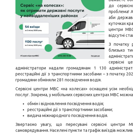
до сервіс
проблема! 
аби держав
куточках кра
центри МВС
відсутні ста
З початку 
близько ти
адміністрати
сервісні 
адміністратори надали громадянам 1 130 адміністрат
реєстраційні дії з транспортними засобами – з початку 20
громадяни обміняли 281 посвідчення водія.
Сервісні центри МВС «на колесах» оснащені усім необ
послуг. Зокрема, у мобільних сервісних центрах МВС можна
обмін і відновлення посвідчення водія;
реєстраційні дії з транспортними засобами;
видача міжнародного посвідчення водія.
Звертаємо увагу, що пересувані сервісні центри 
самоврядування. Населені пункти та графік виїздів можли