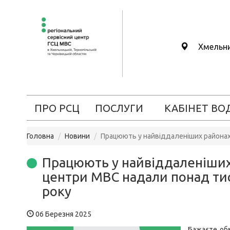
Хмельн
ПРО РСЦ
ПОСЛУГИ
КАБІНЕТ ВО
Головна
Новини
Працюють у найвіддаленіших районах: 
Працюють у найвіддаленіших 
центри МВС надали понад тися
року
06 Березня 2025
Бажаєте обм