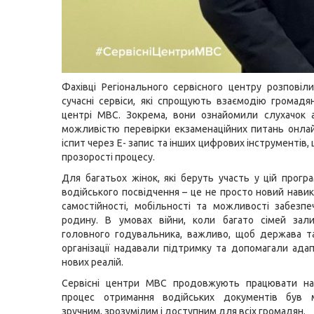
Фахівці Регіонального сервісного центру розповіл
сучасні сервіси, які спрощують взаємодію громадян
центрі МВС. Зокрема, вони ознайомили слухачок 
можливістю перевірки екзаменаційних питань онлай
іспит через Е- запис та інших цифрових інструментів
прозорості процесу.
Для багатьох жінок, які беруть участь у цій програ
водійського посвідчення – це не просто новий навик
самостійності, мобільності та можливості забезп
родину. В умовах війни, коли багато сімей зал
головного годувальника, важливо, щоб держава т
організації надавали підтримку та допомагали ада
нових реалій.
Сервісні центри МВС продовжують працювати н
процес отримання водійських документів був 
зручним, зрозумілим і доступним для всіх громадян.