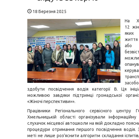
18 Березня 2025
На Хм
12 жін
яких
життя
або
безвіс
можли
опану
керува
транс
засоб
здобути посвідчення водія категорії В. Ця ініц
можливою завдяки підтримці громадської організ
«Жіночі перспективи»».
Працівники Регіонального сервісного центру
Хмельницькій області організували інформаційну
слухачок місцевої автошколи на якій докладно поясн
процедури отримання першого посвідчення водія. 
меті не лише роз’яснити алгоритм складання іспитів