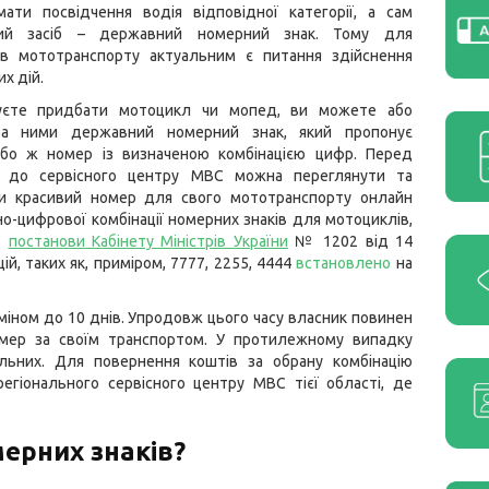
мати посвідчення водія відповідної категорії, а сам
ний засіб – державний номерний знак. Тому для
ів мототранспорту актуальним є питання здійснення
х дій.
уєте придбати мотоцикл чи мопед, ви можете або
 за ними державний номерний знак, який пропонує
бо ж номер із визначеною комбінацією цифр. Перед
м до сервісного центру МВС можна переглянути та
и красивий номер для свого мототранспорту онлайн
но-цифрової комбінації номерних знаків для мотоциклів,
до
постанови Кабінету Міністрів України
№ 1202 від 14
ій, таких як, приміром, 7777, 2255, 4444
встановлено
на
ном до 10 днів. Упродовж цього часу власник повинен
омер за своїм транспортом. У протилежному випадку
льних. Для повернення коштів за обрану комбінацію
егіонального сервісного центру МВС тієї області, де
ерних знаків?