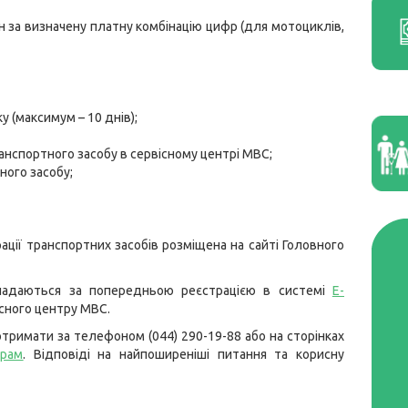
грн за визначену платну комбінацію цифр (для мотоциклів,
у (максимум – 10 днів);
ранспортного засобу в сервісному центрі МВС;
ного засобу;
ції транспортних засобів розміщена на сайті Головного
 надаються за попередньою реєстрацією в системі
Е-
існого центру МВС.
тримати за телефоном (044) 290-19-88 або на сторінках
грам
. Відповіді на найпоширеніші питання та корисну