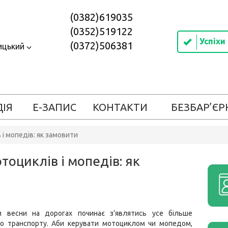
(0382)619035
(0352)519122
Успіхи
(0372)506381
ицький
ДІЯ
Е-ЗАПИС
КОНТАКТИ
БЕЗБАР’ЄР
 і мопедів: як замовити
тоциклів і мопедів: як
 весни на дорогах починає з’являтись усе більше
го транспорту. Аби керувати мотоциклом чи мопедом,