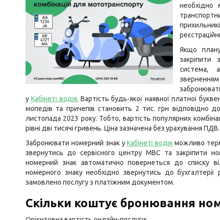
необхідно 
транспорт
прихильник
реєстраційни
Якщо план
закріпити
система, а
звернення
забронюват
у
Кабінеті водія
.
Вартість будь-якої наявної платної букве
мопедів та причепів становить 2 тис. грн відповідно 
листопада 2023 року. Тобто, вартість популярних комбінац
рівні дві тисячі гривень. Ціна зазначена без урахування ПДВ.
Забронювати номерний знак у
Кабінеті водія
можливо термі
звернутись до сервісного центру МВС та закріпити н
номерний знак автоматично повернеться до списку ві
номерного знаку необхідно звернутись до бухгалтерії р
замовлено послугу з платіжним документом.
Скільки коштує бронювання ном
Орієнтовна вартість онлайн-послуги: