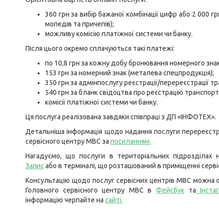
360 грн за вибір бажаної комбінації цифр або 2 000 
мопедів та причепів);
можливу комісію платіжної системи чи банку.
Після цього окремо сплачуються такі платежі:
по 10,8 грн за кожну добу бронювання номерного знак
153 грн за номерний знак (металева спецпродукція);
350 грн за адмінпослугу реєстрації/перереєстрації т
540 грн за бланк свідоцтва про реєстрацію транспорт
комісії платіжної системи чи банку.
Ця послуга реалізована завдяки співпраці з ДП «ІНФОТЕХ».
Детальніша інформація щодо надання послуги перереєстра
сервісного центру МВС за
посиланням
.
Нагадуємо, що послуги в територіальних підрозділах
Запис
або в терміналі, що розташований в приміщенні серв
Консультацію щодо послуг сервісних центрів МВС можна о
Головного сервісного центру МВС в
Фейсбук
та
Інста
інформацію черпайте на
сайті
.