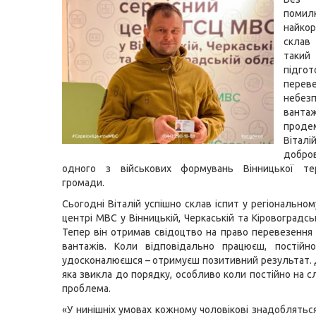
поми
найко
склав
такий
підг
перев
небез
вантаж
проде
Віта
добро
одного з військових формувань Вінницької тер
громади.
Сьогодні Віталій успішно склав іспит у регіонально
центрі МВС у Вінницькій, Черкаській та Кіровоградсь
Тепер він отримав свідоцтво на право перевезення
вантажів. Коли відповідально працюєш, постійн
удосконалюєшся – отримуєш позитивний результат.
яка звикла до порядку, особливо коли постійно на с
проблема.
«У нинішніх умовах кожному чоловікові знадобляться