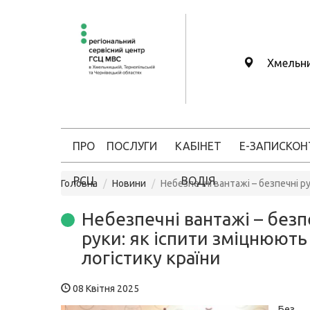
Хмельн
ПРО
ПОСЛУГИ
КАБІНЕТ
Е-ЗАПИС
КОН
РСЦ
ВОДІЯ
Головна
Новини
Небезпечні вантажі – безпечні ру
Небезпечні вантажі – безп
руки: як іспити зміцнюють 
логістику країни
08 Квітня 2025
Без