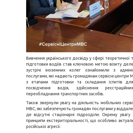
Вивчення українського досвіду у сфері теоретичної 
підготовки водіїв став ключовою метою візиту делег
зустрічі іноземних колег ознайомили з адміні
послугами, які надають громадянам сервісні центри 
з етапами підготовки та складання іспитів дл
посвідчення водія, здійснення реєстрацій
переобладнання транспортних засобів.
Також звернули увагу на діяльність мобільних серві
МВС, які забезпечують громадян послугами у віддале
де відсутні стаціонарні підрозділи. Окрему увагу
принципи екстериторіальності, що особливо актуал
російської агресії.