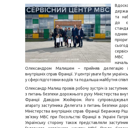
Вдоск
держа
та на
до єв
стан
одним
пріо
сьогод
серві
МВС 
нача
Олександром Малишем – прийняв делегацію Мі
внутрішніх справ Франції. У центрі уваги були українс
у сфері підготовки водіїв та подальша майбутня співп
Олександр Малиш провів робочу зустріч із заступни
з питань безпеки дорожнього руху Міністерства внут
Франції Давідом Жюйяром. Його супроводжувал
апарату заступника Делегата з питань безпеки дор
Міністерства внутрішніх справ Франції Беранжер Ріш
зв’язку МВС при Посольстві Франції в Україні Патрі
Українську сторону також представляли заступни