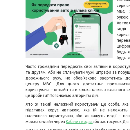
серві
МВС 
рукою.
Автов
воді
корист
перев
цифр
будь-я
будь-я
Часто громадяни передають свої автівки в користу
та друзям. Аби не сплачувати чужі штрафи за пору
дорожнього руху, не обов’язково звертатись до
центру МВС. Для цього достатньо призначити
користувача – онлайн та в кілька кліків з власного 
це зробити? Пояснюємо алгоритм дій.
Хто ж такий належний користувач? Це особа, яка
підставах керує автівкою, яка їй не належить.
належного користувача, або як кажуть водії – по
можна онлайн через
Кабінет водія
або застосунок Дія.