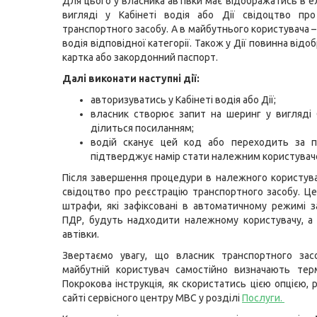
Для цього у власника автівки має відображатись в 
вигляді у Кабінеті водія або Дії свідоцтво про
транспортного засобу. А в майбутнього користувача 
водія відповідної категорії. Також у Дії повинна відо
картка або закордонний паспорт.
Далі виконати наступні дії:
авторизуватись у Кабінеті водія або Дії;
власник створює запит на шеринг у вигляді
ділиться посиланням;
водій сканує цей код або переходить за п
підтверджує намір стати належним користувач
Після завершення процедури в належного користува
свідоцтво про реєстрацію транспортного засобу. Це
штрафи, які зафіксовані в автоматичному режимі 
ПДР, будуть надходити належному користувачу, а
автівки.
Звертаємо увагу, що власник транспортного зас
майбутній користувач самостійно визначають тер
Покрокова інструкція, як скористатись цією опцією,
сайті сервісного центру МВС у розділі
Послуги
.