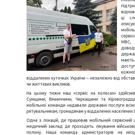
підтри
відно
ці сл
опису
мобіль
серві
МВС,
довод
держа
маю
дост
кожно
віддалених куточках України – незалежно від обстав
чи життєвих викликів.
На цьому тижні наш «сервіс на колесах» здійсни
Сумщини, Вінниччини, Черкащини та Кіровоградщи
мобільної команди надавали державні послуги всім:
рятувальникам, громадянам у віддалених населених 
Одна з локацій, де працював мобільний сервісний
медичний заклад де проходять лікування військові,
полону. Наша команда адміністраторів на місц