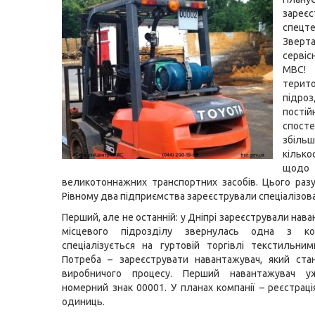
зареєс
спецте
Звер
серві
МВС!
терито
підроз
постій
спосте
збіль
кілько
щодо 
великотоннажних транспортних засобів. Цього разу
Рівному два підприємства зареєстрували спеціалізова
Перший, але не останній: у Дніпрі зареєстрували нав
місцевого підрозділу звернулась одна з ко
спеціалізується на гуртовій торгівлі текстильни
Потреба – зареєструвати навантажувач, який ста
виробничого процесу. Перший навантажувач у
номерний знак 00001. У планах компанії – реєстраці
одиниць.