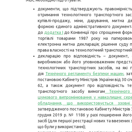
МВС необхідно підготувати:
документи, що підтверджують правомірність
отримання технологічного транспортного зас
купівлі-продажу, міни, дарування, митна д
формою єдиного адміністративного документ
до
додатка I
до Конвенції про спрощення фор
торгівлі товарами 1987 року на паперовом
електронна митна декларація; рішення суду 
права власності на технологічний транспортний 
декларацію про відповідність – документ,
виробником або його уповноваженим предст
технологічних транспортних засобів, на які
дія
Технічного регламенту безпеки машин
,
зат
постановою Кабінету Міністрів України від 30 сі
62, а також документ про відповідність те
транспортного засобу вимогам
Технічного
шумового випромінювання у навколишнє сер
обладнання, що використовується ззовні
затвердженого постановою Кабінету Міністрів У
грудня 2019 р. № 1186 у разі поширення його 
засіб (для першої реєстрації нових та ввезених 
що були у використанні);