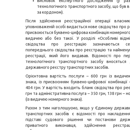
висновок експертного дослідження (у разі
технологічного транспортного засобу, що був в
за кордоном).
Після здійснення реєстраційної операції власни
уповноваженій особі видається нове свідоцтво про р
присвоюється буквено-цифрова комбінація номерного 
видачею або без такої. У розділі «Особливі відм
свідоцтва про реєстрацію зазначаються се
попереднього свідоцтва про реєстрацію та наймену
реєстрації, який його видавав. Відомості про пе
технологічного транспортного засобу вносяться
державного реєстру транспортних засобів.
Орієнтовна вартість послуги – 600 грн із видач
знака, із присвоєнням буквено-цифрової комбінації 
404 грн. У вартість входить бланк свідоцтва про ре
грн та адміністративна послуга – 350 грн, 138 грн – 
(із видачею номерного знака).
Разом з тим наголошуємо, якщо у Єдиному держав
транспортних засобів є відомості про накладенн
підставі судового рішення чи постанови дер
приватного виконавця, здійснення реєстра