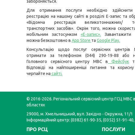
забороняється.
Для отримання послуги необхідно здійснити
реєстрацію на нашому сайті в розділі Е-запис та об
«Відомча реєстрація великотоннажних/ тех
транспортних засобів». Окрім того, можна скорис
мобільним застосунком
«Е-запис»
.
Завантажити 
можна безкоштовно в
App Store
та
Google Play
.
Консультацію щодо послуг сервісних центрів
отримати за телефоном (044) 290-19-88 або н
Головного сервісного центру МВС в
Фейсбук
т
Відповіді на найпоширеніші питання та корисну
черпайте на
сайті
.
© 2016-2026. Регіональний сервісний центр ГСЦ МВС в
областях
29000, м. Хмельницький, вул. Західно - Окружна, 11/1
Інформаційний центр: (0382) 61-90-35, (0352) 51-91-40,
ПРО РСЦ
ПОСЛУГИ