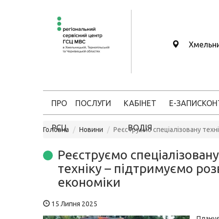
Хмельн
ПРО
ПОСЛУГИ
КАБІНЕТ
Е-ЗАПИС
КОН
РСЦ
ВОДІЯ
Головна
Новини
Реєструємо спеціалізовану техн
Реєструємо спеціалізовану
техніку – підтримуємо ро
економіки
15 Липня 2025
Плану