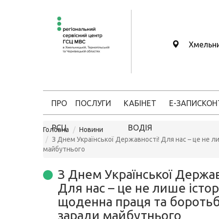
Хмельн
ПРО
ПОСЛУГИ
КАБІНЕТ
Е-ЗАПИС
КОН
РСЦ
ВОДІЯ
Головна
Новини
З Днем Української Державності! Для нас – це не л
майбутнього
З Днем Української Держав
Для нас – це не лише історі
щоденна праця та бороть
заради майбутнього