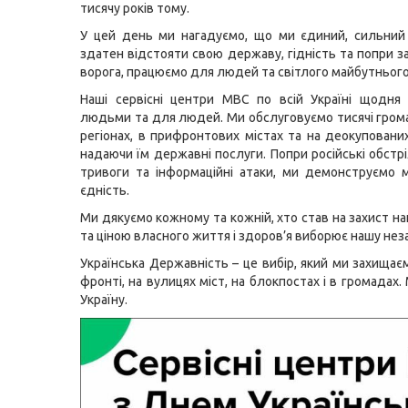
тисячу років тому.
У цей день ми нагадуємо, що ми єдиний, сильний
здатен відстояти свою державу, гідність та попри з
ворога, працюємо для людей та світлого майбутнього 
Наші сервісні центри МВС по всій Україні щодня
людьми та для людей. Ми обслуговуємо тисячі грома
регіонах, в прифронтових містах та на деокупованих
надаючи їм державні послуги. Попри російські обстрі
тривоги та інформаційні атаки, ми демонструємо м
єдність.
Ми дякуємо кожному та кожній, хто став на захист н
та ціною власного життя і здоров’я виборює нашу нез
Українська Державність – це вибір, який ми захищає
фронті, на вулицях міст, на блокпостах і в громадах.
Україну.