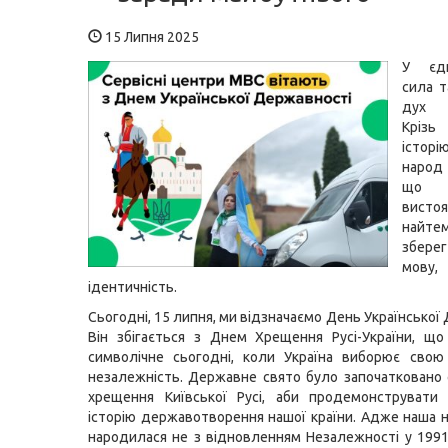
15 Липня 2025
У єд
сила 
дух 
Крізь
історі
народ
що 
висто
найтем
збер
мову,
ідентичність.
Сьогодні, 15 липня, ми відзначаємо День Української
Він збігається з Днем Хрещення Русі-України, щ
символічне сьогодні, коли Україна виборює свою
незалежність. Державне свято було започатковано
хрещення Київської Русі, аби продемонструвати 
історію державотворення нашої країни. Адже наша 
народилася не з відновленням Незалежності у 1991