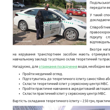
Подільсько
передати ек
У такий спо
докладаючи 
Співробітни
правоохорон
підкупу с
відповідаль
Вкотре нага
на керування транспортним засобом мають отримуват
навчальному закладі та успішно склав теоретичний та прак
Нагадуємо, для
отримання посвідчення
водія, необхідно ви
Пройти медичний огляд.
Підготуватись до теоретичного іспиту самостійно аб
Скласти теоретичний іспит у сервісному центрі МВС.
Пройти практичне навчання в акредитованій автошко
Скласти практичний іспит у сервісному центрі МВС.
Вартість складання теоретичного іспиту – 250 грн, практичн