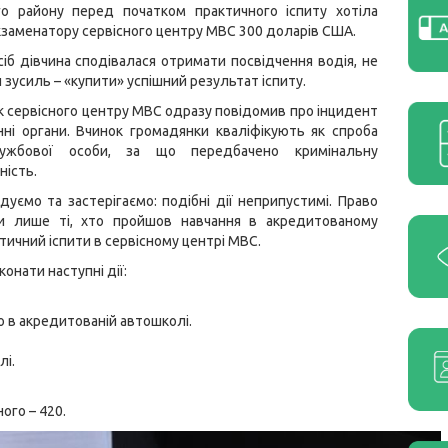
го району перед початком практичного іспиту хотіла
заменатору сервісного центру МВС 300 доларів США.
сіб дівчина сподівалася отримати посвідчення водія, не
зусиль – «купити» успішний результат іспиту.
к сервісного центру МВС одразу повідомив про інцидент
ні органи. Вчинок громадянки кваліфікують як спроба
лужбової особи, за що передбачено кримінальну
ність.
дуємо та застерігаємо: подібні дії неприпустимі. Право
и лише ті, хто пройшов навчання в акредитованому
тичний іспити в сервісному центрі МВС.
конати наступні дії:
о в акредитованій автошколі.
лі.
ого – 420.