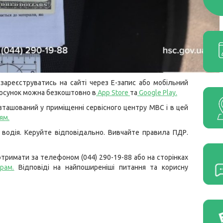
зареєструватись на сайті через
Е-запис
або мобільний
тосунок можна безкоштовно в
App Store
та
Google Play
.
ташований у приміщенні сервісного центру МВС і в цей
ям
.
водія. Керуйте відповідально. Вивчайте правила ПДР.
тримати за телефоном (044) 290-19-88 або на сторінках
грам
.
Відповіді на найпоширеніші питання та корисну