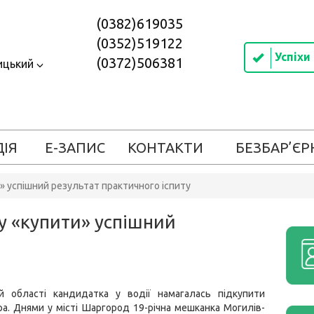
(0382)619035
(0352)519122
Успіхи
(0372)506381
ицький
ДІЯ
Е-ЗАПИС
КОНТАКТИ
БЕЗБАР’ЄР
» успішний результат практичного іспиту
у «купити» успішний
ій області кандидатка у водії намагалась підкупити
а. Днями у місті Шаргород 19-річна мешканка Могилів-