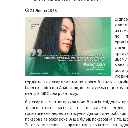
23 Липня 2025
Відпов
дов
автом
як п
органі
досяг
проду
цьом
мова 
роботу
люди
гордість та рекордсменку по друку бланків – адмін
Київської області Анастасію, що долучилась до кома
центрів МВС два роки тому.
Її рекорд – 900 видрукованих бланків свідоцтв пр
транспортних засобів та посвідчень водія, 
громадянами через застосунок Дія за один робочий
показова та вражаюча. А ще більш показовим є те, щ
Зі слів Анастасії, її прагнення навчатись та вд