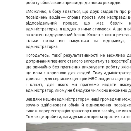
роботу обов’язково призведе до нових рекордів.
«Можливо, з боку здається, що друк свідоцтв про р
посвідчень водія — справа проста. Але насправді ц
відповідальний процес, що має безліч н
адміністраторка, я щодня з ними стикаюся. А ще я в
за кожен надрукований бланк. Кожен з них я ретель
тільки потім він пакується на відправку», 
адміністраторка.
Погодьтесь, такої результативності не можливо д
дотримання певного сталого алгоритму та жорсткої д
ще звичайно без прагнення виконувати роботу якісно
що вона є корисною для людей. Тому адміністратор
довела – для сервісних центрів МВС людина є центро
і клієнт, для якого ми прагнемо надати якісн
адміністратор, якому не байдуже чи якісно виконано д
Завдяки нашим адміністраторам наші громадяни мож
зручно здійснювати обмін й відновлення посвідче
також перереєстрацію транспортного засобу, не вихо
Тож як це зробити, нагадуємо алгоритм простих та чіт