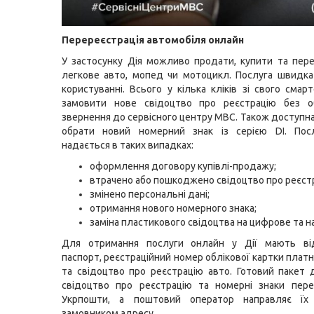
Перереєстрація автомобіля онлайн
У застосунку Дія можливо продати, купити та пер
легкове авто, мопед чи мотоцикл. Послуга швидка
користуванні. Всього у кілька кліків зі свого сма
замовити нове свідоцтво про реєстрацію без об
звернення до сервісного центру МВС. Також доступн
обрати новий номерний знак із серією DI. Пос
надається в таких випадках:
оформлення договору купівлі-продажу;
втрачено або пошкоджено свідоцтво про реєст
змінено персональні дані;
отримання нового номерного знака;
заміна пластикового свідоцтва на цифрове та н
Для отримання послуги онлайн у Дії мають ві
паспорт, реєстраційний номер облікової картки плат
та свідоцтво про реєстрацію авто. Готовий пакет 
свідоцтво про реєстрацію та номерні знаки пер
Укрпошти, а поштовий оператор направляє їх
замовником адресу.