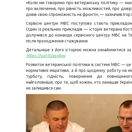
«Коли ми говоримо про ветеранську політику — ма
про включення, про рівність можливостей, про довір
довів свою спроможність на фронті», — зазначив Ігор
Сервісні центри МВС поступово стають прикладом
Один із реальних прикладів — історія ветерана Кост
долучився до команди сервісного центру МВС на Т
після проходження стажування.
Детальніше з його історією можна ознайомитися за
https://surl.lt/asojbw
Розвиток ветеранської політики в системі МВС — це
нормативні ініціативи, а й про щоденну роботу на м
турботу, гідність, повернення до повноцінно
найголовніше, про те, щоб кожен, хто захищав Україн
не залишився сам.