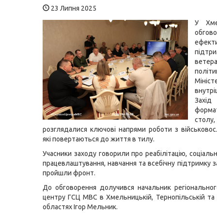
23 Липня 2025
У Хме
обго
ефект
підтр
ветер
політи
Мініст
внутр
Захід
форма
столу, 
розглядалися ключові напрями роботи з військово
які повертаються до життя в тилу.
Учасники заходу говорили про реабілітацію, соціаль
працевлаштування, навчання та всебічну підтримку за
пройшли фронт.
До обговорення долучився начальник регіональног
центру ГСЦ МВС в Хмельницькій, Тернопільській та 
областях Ігор Мельник.