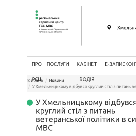
Хмельн
ПРО
ПОСЛУГИ
КАБІНЕТ
Е-ЗАПИС
КОН
РСЦ
ВОДІЯ
Головна
Новини
У Хмельницькому відбувся круглий стіл з питань в
У Хмельницькому відбувс
круглий стіл з питань
ветеранської політики в с
МВС