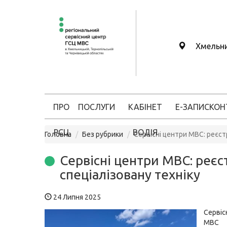
Хмельн
ПРО
ПОСЛУГИ
КАБІНЕТ
Е-ЗАПИС
КОН
РСЦ
ВОДІЯ
Головна
Без рубрики
Сервісні центри МВС: реєст
Сервісні центри МВС: реє
спеціалізовану техніку
24 Липня 2025
Серві
МВС 