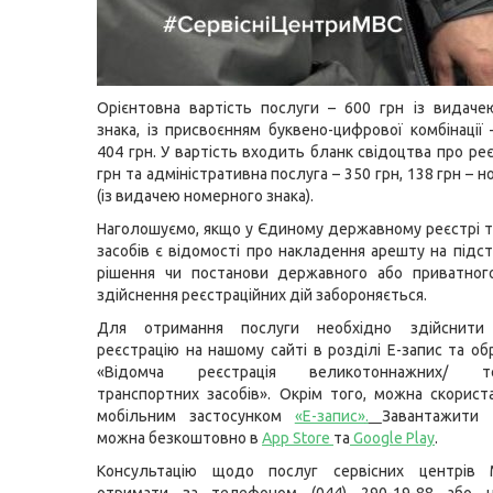
Орієнтовна вартість послуги – 600 грн із видач
знака, із присвоєнням буквено-цифрової комбінації 
404 грн. У вартість входить бланк свідоцтва про ре
грн та адміністративна послуга – 350 грн, 138 грн – 
(із видачею номерного знака).
Наголошуємо, якщо у Єдиному державному реєстрі 
засобів є відомості про накладення арешту на підст
рішення чи постанови державного або приватного
здійснення реєстраційних дій забороняється.
Для отримання послуги необхідно здійснити
реєстрацію на нашому сайті в розділі Е-запис та об
«Відомча реєстрація великотоннажних/ тех
транспортних засобів». Окрім того, можна скорис
мобільним застосунком
«Е-запис»
.
Завантажити
можна безкоштовно в
App Store
та
Google Play
.
Консультацію щодо послуг сервісних центрів