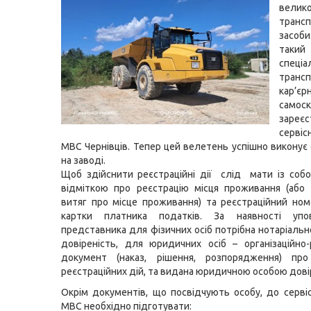
велик
трансп
засо
такий
спеціа
транс
кар’єр
самос
зареє
серві
МВС Чернівців. Тепер цей велетень успішно виконує
на заводі.
Щоб здійснити реєстраційні дії слід мати із соб
відміткою про реєстрацію місця проживання (або 
витяг про місце проживання) та реєстраційний ном
картки платника податків. За наявності упо
представника для фізичних осіб потрібна нотаріальн
довіреність, для юридичних осіб – організаційно
документ (наказ, рішення, розпорядження) про
реєстраційних дій, та видана юридичною особою дові
Окрім документів, що посвідчують особу, до серві
МВС необхідно підготувати: