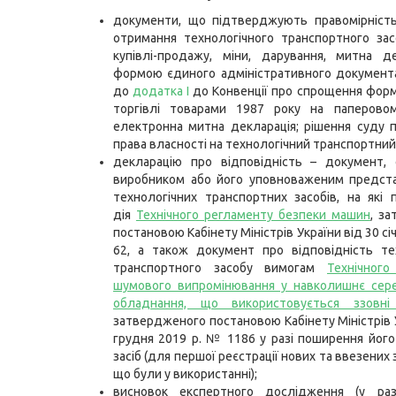
документи, що підтверджують правомірність
отримання технологічного транспортного зас
купівлі-продажу, міни, дарування, митна д
формою єдиного адміністративного документ
до
додатка I
до Конвенції про спрощення фор
торгівлі товарами 1987 року на паперовом
електронна митна декларація; рішення суду 
права власності на технологічний транспортний 
декларацію про відповідність – документ,
виробником або його уповноваженим предст
технологічних транспортних засобів, на які
дія
Технічного регламенту безпеки машин
, з
постановою Кабінету Міністрів України від 30 сі
62, а також документ про відповідність те
транспортного засобу вимогам
Технічного
шумового випромінювання у навколишнє сер
обладнання, що використовується ззовні
затвердженого постановою Кабінету Міністрів У
грудня 2019 р. № 1186 у разі поширення його 
засіб (для першої реєстрації нових та ввезених 
що були у використанні);
висновок експертного дослідження (у разі