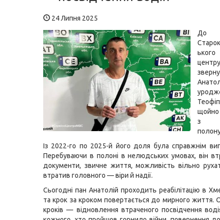
24 Липня 2025
До
Старок
ького
цен
зверн
Ана
урод
Теофі
щойно
з тр
полону
Із 2022-го по 2025-й його доля була справжнім ви
Перебуваючи в полоні в нелюдських умовах, він в
документи, звичне життя, можливість вільно руха
втратив головного — віри й надії.
Сьогодні пан Анатолій проходить реабілітацію в Х
та крок за кроком повертається до мирного життя. О
кроків — відновлення втраченого посвідчення вод
кожного, хто пройшов горнило війни, повернення д