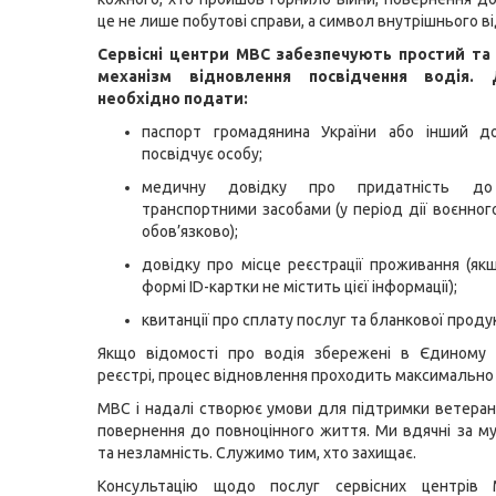
це не лише побутові справи, а символ внутрішнього в
Сервісні центри МВС забезпечують простий та
механізм відновлення посвідчення водія.
необхідно подати:
паспорт громадянина України або інший д
посвідчує особу;
медичну довідку про придатність до
транспортними засобами (у період дії воєнног
обов’язково);
довідку про місце реєстрації проживання (як
формі ID-картки не містить цієї інформації);
квитанції про сплату послуг та бланкової продук
Якщо відомості про водія збережені в Єдиному
реєстрі, процес відновлення проходить максимально
МВС і надалі створює умови для підтримки ветерані
повернення до повноцінного життя. Ми вдячні за му
та незламність. Служимо тим, хто захищає.
Консультацію щодо послуг сервісних центрів