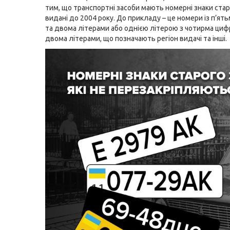
тим, що транспортні засоби мають номерні знаки стар
видані до 2004 року. До прикладу – це номери із п’я
та двома літерами або однією літерою з чотирма циф
двома літерами, що позначають регіон видачі та інші.