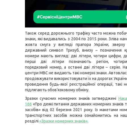
Також серед дорожнього трафіку часто можна поба
знаки, які видавались з 2004 по 2015 роки. Зліва на
жовта смуга у вигляді прапора України, зверху
державний символ Тризуб, внизу – позначення кр
номери мають вигляд: дві літери, чотири цифри, дв
перші дві літери позначають регіон, чоти
порядковий номер, а останні дві літери – серію. На
центри МВС не видають такі номерні знаки. Автовла
продовжувати використовувати їх на дорогах України
проведення будь-якої реєстраційної операції, такі 
підлягають обов’язковому обміну.
Зразки сучасних номерних знаків затверджені
Нак
166
«Про деякі питання державних номерних знаків 
засобів» від 02 березня 2021 року. Із макетами ном
транспортних засобів можна ознайомитись на наш
розділі
«Зразки номерних знаків»
.