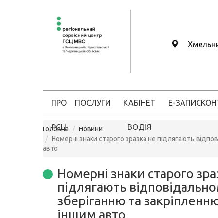
Хмельн
ПРО
ПОСЛУГИ
КАБІНЕТ
Е-ЗАПИС
КОН
РСЦ
ВОДІЯ
Головна
Новини
Номерні знаки старого зразка не підлягають відпо
авто
Номерні знаки старого зра
підлягають відповідальн
зберіганню та закріпленню
іншим авто