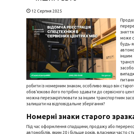
12 Серпня 2025
Прода
перере
зняття
може с
будь-
автомо
іншим
транс
засобо
випадк
питанн
робити із номерним знаком, особливо якщо він старог
обов’язково його потрібно здавати до сервісного цен
можна перезакріплювати за іншим транспортним засо
залишати на відповідальне зберігання?
Номерні знаки старого зразк
Під час оформлення спадщини, продажу або перереєс
автомобілів, яким 20 і більше років, власники часто с