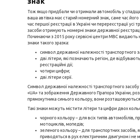
знак
Тож якщо придбали чи отримали автомобіль у спадщи
ваша автівка має старий номерний знак, саме час його
час першої реєстрації в Україні чи перереєстрації усі 
засоби отримують номерні знаки державної реєстраці
Починаючи з 2015 року сервісні центри МВС видають 
знаки такого зразка:
символ державної належності транспортного з
дві літери, які позначають регіон, де відбувают
реєстраційні дії;
чотири цифри;
дві літери серії.
Символ державної належності транспортного засобу 
«UA» та зображення Державного Прапора України, розм
прямокутника синього кольору, вони розташовуються 
Такі знаки можуть містити літери та цифри двох кольо
чорного кольору – для всіх типів автомобілів, пр
мотоциклів, мопедів;
зеленого кольору – для транспортних засобів, я
приводяться в рух електричним двигуном і не 