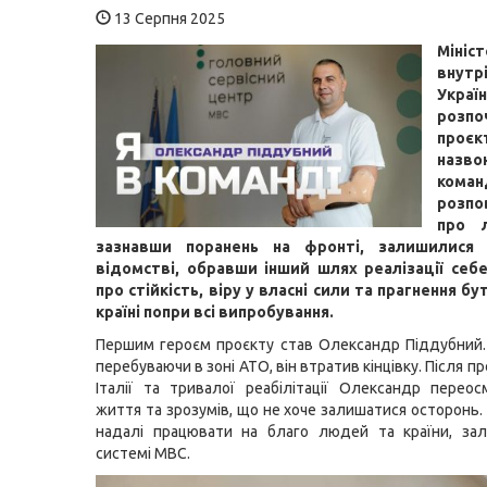
13 Серпня 2025
Мініс
внутр
Украї
розпо
про
наз
коман
розпо
про 
зазнавши поранень на фронті, залишилися
відомстві, обравши інший шлях реалізації себе.
про стійкість, віру у власні сили та прагнення б
країні попри всі випробування.
Першим героєм проєкту став Олександр Піддубний. 
перебуваючи в зоні АТО, він втратив кінцівку. Після п
Італії та тривалої реабілітації Олександр перео
життя та зрозумів, що не хоче залишатися осторонь. 
надалі працювати на благо людей та країни, за
системі МВС.