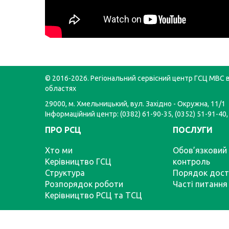
© 2016-2026. Регіональний сервісний центр ГСЦ МВС в
областях
29000, м. Хмельницький, вул. Західно - Окружна, 11/1
Інформаційний центр: (0382) 61-90-35, (0352) 51-91-40,
ПРО РСЦ
ПОСЛУГИ
Хто ми
Обов’язковий 
Керівництво ГСЦ
контроль
Структура
Порядок дост
Розпорядок роботи
Часті питання
Керівництво РСЦ та ТСЦ