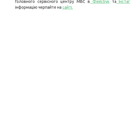
Головного сервісного центру МВС в
Фейсбук
та
Інста
інформацію черпайте на
сайті
.