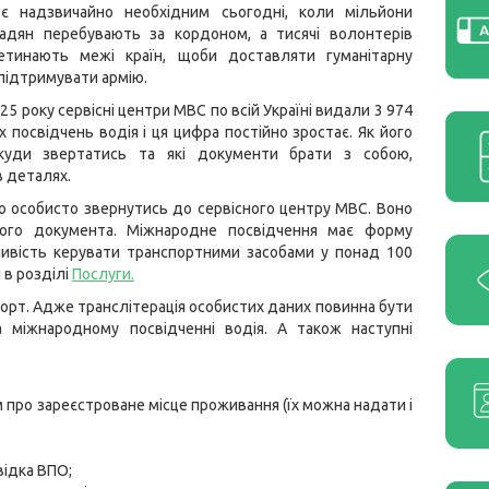
є надзвичайно необхідним сьогодні, коли мільйони
адян перебувають за кордоном, а тисячі волонтерів
тинають межі країн, щоби доставляти гуманітарну
підтримувати армію.
25 року сервісні центри МВС по всій Україні видали 3 974
 посвідчень водія і ця цифра постійно зростає. Як його
куди звертатись та які документи брати з собою,
 деталях.
о особисто звернутись до сервісного центру МВС. Воно
ького документа. Міжнародне посвідчення має форму
ливість керувати транспортними засобами у понад 100
 в розділі
Послуги
.
орт. Адже транслітерація особистих даних повинна бути
 міжнародному посвідченні водія. А також наступні
м про зареєстроване місце проживання (їх можна надати і
відка ВПО;