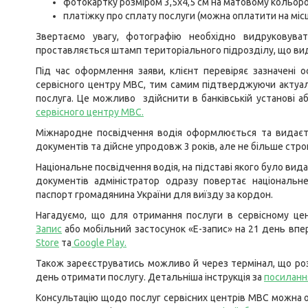
фотокартку розміром 3,5х4,5 см на матовому кольоро
платіжку про сплату послуги (можна оплатити на місц
Звертаємо увагу, фотографію необхідно видруковува
проставляється штамп територіального підрозділу, що вид
Під час оформлення заяви, клієнт перевіряє зазначені о
сервісного центру МВС, тим самим підтверджуючи актуаль
послуга. Це можливо здійснити в банківській установі а
сервісного центру МВС
.
Міжнародне посвідчення водія оформлюється та видаєт
документів та дійсне упродовж 3 років, але не більше строк
Національне посвідчення водія, на підставі якого було вид
документів адміністратор одразу повертає національне
паспорт громадянина України для виїзду за кордон.
Нагадуємо, що для отримання послуги в сервісному цен
Запис
або мобільний застосунок «Е-запис» на 21 день вп
Store
та
Google Play
.
Також зареєструватись можливо й через термінал, що роз
день отримати послугу. Детальніша інструкція за
посиланн
Консультацію щодо послуг сервісних центрів МВС можна о