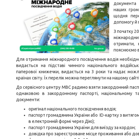
документа 
наших гром
щодня пере
допомогу й 
З початку 20
міжнародних
отримати, 
пояснюємо в
Для отримання міжнародного посвідчення водія необхідн
видається на підставі чинного національного водійс
паперової книжечки, видається на 3 роки та надає мож
країнах світу. Їх перелік можна переглянути на нашому сайті
До сервісного центру МВС радимо взяти закордонний пасп
однаковою в закордонному паспорті, національному та
документи:
оригінал національного посвідчення водія;
паспорт громадянина України або ID-картку з витяго
в електронній формі через Дію);
паспорт громадянина України для виїзду за кордон;
довідка про зареєстроване місце проживання або до