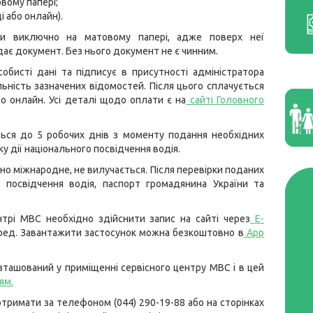
вому папері;
і або онлайн).
ти виключно на матовому папері, адже поверх неї
ає документ. Без нього документ не є чинним.
собисті дані та підписує в присутності адміністратора
ність зазначених відомостей. Після цього сплачується
бо онлайн. Усі деталі щодо оплати є на
сайті Головного
ься до 5 робочих днів з моменту подання необхідних
у дії національного посвідчення водія.
ано міжнародне, не вилучається. Після перевірки поданих
 посвідчення водія, паспорт громадянина України та
трі МВС необхідно здійснити запис на сайті через
Е-
еред. Завантажити застосунок можна безкоштовно в
App
ташований у приміщенні сервісного центру МВС і в цей
ям
.
тримати за телефоном (044) 290-19-88 або на сторінках