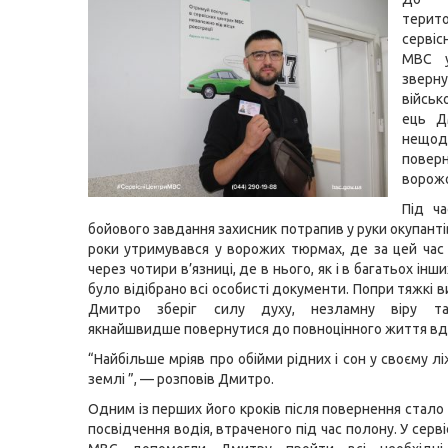
терито
серві
МВС у
зверну
війсь
ець Д
нещод
пове
ворожо
Під ч
бойового завдання захисник потрапив у руки окупанті
роки утримувався у ворожих тюрмах, де за цей час
через чотири в’язниці, де в нього, як і в багатьох інш
було відібрано всі особисті документи. Попри тяжкі 
Дмитро зберіг силу духу, незламну віру та
якнайшвидше повернутися до повноцінного життя вд
“Найбільше мріяв про обійми рідних і сон у своєму лі
землі ”, — розповів Дмитро.
Одним із перших його кроків після повернення стало
посвідчення водія, втраченого під час полону. У серв