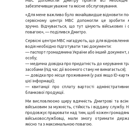
МВС допомогли Дмитру пройти всі необхідні 
забезпечивши уважне та якісне обслуговування.
«Для мене важливо було якнайшвидше відновити посв
сервісному центрі МВС допомогли це зробити 
зручно. Відчувається, що тут цінують військових і 
повагою», — поділився Дмитро.
Сервісні центри МВС нагадують, що для відновлення
водія необхідно підготувати такі документи:
— паспорт громадянина України або інший документ, 
особу;
— медична довідка про придатність до керування т
засобами (під час дії воєнного стану не вимагається);
— довідка про місце проживання (у разі якщо ID-карт
цієї інформації);
— квитанції про сплату вартості адміністративн
бланкової продукції.
Ми висловлюємо щиру вдячність Дмитрові та всім
військовим за мужність, стійкість і віддану службу.
продовжує працювати над тим, щоб кожен громадяни
військовослужбовці, мали змогу отримати держа
якісно та з максимальною повагою.