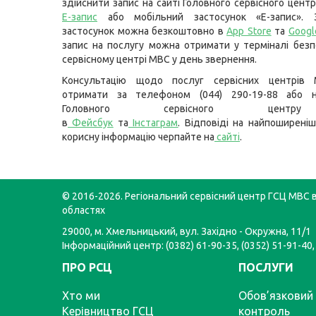
здійснити запис на сайті Головного сервісного цент
Е-запис
або мобільний застосунок «Е-запис». 
застосунок можна безкоштовно в
App Store
та
Googl
запис на послугу можна отримати у терміналі без
сервісному центрі МВС у день звернення.
Консультацію щодо послуг сервісних центрів
отримати за телефоном (044) 290-19-88 або н
Головного сервісного цент
в
Фейсбук
та
Інстаграм
. Відповіді на найпоширеніш
корисну інформацію черпайте на
сайті
.
© 2016-2026. Регіональний сервісний центр ГСЦ МВС в
областях
29000, м. Хмельницький, вул. Західно - Окружна, 11/1
Інформаційний центр: (0382) 61-90-35, (0352) 51-91-40,
ПРО РСЦ
ПОСЛУГИ
Хто ми
Обов’язковий 
Керівництво ГСЦ
контроль