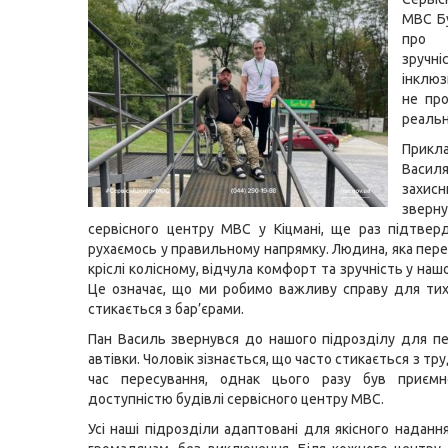
МВС Б
про д
зруч
інклюз
не про
реальн
Прик
Васи
захис
звер
сервісного центру МВС у Кіцмані, ще раз підтве
рухаємось у правильному напрямку. Людина, яка пере
кріслі колісному, відчула комфорт та зручність у наш
Це означає, що ми робимо важливу справу для ти
стикається з бар’єрами.
Пан Василь звернувся до нашого підрозділу для пе
автівки. Чоловік зізнається, що часто стикається з т
час пересування, однак цього разу був приєм
доступністю будівлі сервісного центру МВС.
Усі наші підрозділи адаптовані для якісного наданн