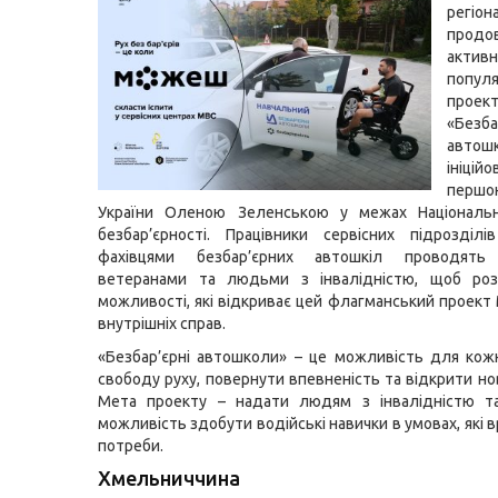
регіо
продо
актив
попул
проек
«Безба
автошк
ініцій
пер
України Оленою Зеленською у межах Національно
безбар’єрності. Працівники сервісних підрозділ
фахівцями безбар’єрних автошкіл проводять 
ветеранами та людьми з інвалідністю, щоб роз
можливості, які відкриває цей флагманський проект 
внутрішніх справ.
«Безбар’єрні автошколи» – це можливість для кож
свободу руху, повернути впевненість та відкрити но
Мета проекту – надати людям з інвалідністю т
можливість здобути водійські навички в умовах, які 
потреби.
Хмельниччина