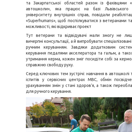
та Закарпатської областей разом із фахівцями «
автошколи», яка працює на базі Львівського
університету внутрішніх справ, повідали реабіліта
«Superhumans», щоб поспілкуватися з ветеранами т
можливості, які відкриває проект
Тут ветерани та відвідувачі мали змогу не ли
вичерпні консультації, а й випробувати спеціалізовані
ручним керуванням. Завдяки додатковим систе
керування педалями акселератора та гальм, а так
утримання керма, кожен зміг посидіти собі за кермо
справжню свободу руху.
Серед ключових тем зустрічі: навчання в автошколі 
іспитів у сервісних центрах МВС, обмін посвідч
урахуванням змін у стані здоров’я, а також переобл
для ручного керування.