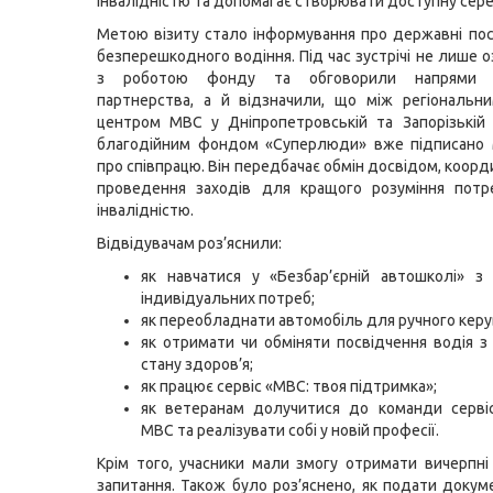
інвалідністю та допомагає створювати доступну сере
Метою візиту стало інформування про державні пос
безперешкодного водіння. Під час зустрічі не лише 
з роботою фонду та обговорили напрями 
партнерства, а й відзначили, що між регіональн
центром МВС у Дніпропетровській та Запорізькій
благодійним фондом «Суперлюди» вже підписано
про співпрацю. Він передбачає обмін досвідом, коорд
проведення заходів для кращого розуміння пот
інвалідністю.
Відвідувачам роз’яснили:
як навчатися у «Безбар’єрній автошколі» з
індивідуальних потреб;
як переобладнати автомобіль для ручного керу
як отримати чи обміняти посвідчення водія з
стану здоров’я;
як працює сервіс «МВС: твоя підтримка»;
як ветеранам долучитися до команди сервіс
МВС та реалізувати собі у новій професії.
Крім того, учасники мали змогу отримати вичерпні 
запитання. Також було роз’яснено, як подати докум