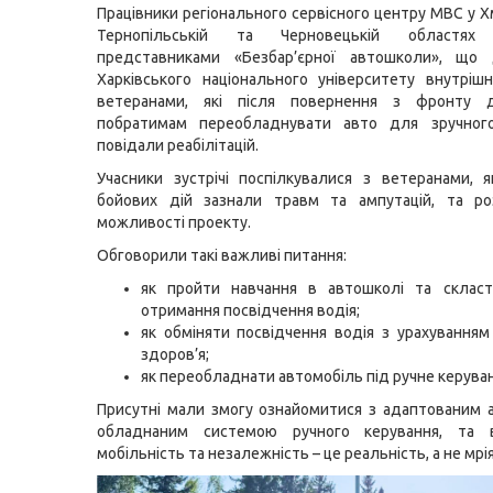
Працівники регіонального сервісного центру МВС у Х
Тернопільській та Черновецькій областя
представниками «Безбар’єрної автошколи», що 
Харківського національного університету внутрішн
ветеранами, які після повернення з фронту 
побратимам переобладнувати авто для зручного
повідали реабілітацій.
Учасники зустрічі поспілкувалися з ветеранами, я
бойових дій зазнали травм та ампутацій, та ро
можливості проекту.
Обговорили такі важливі питання:
як пройти навчання в автошколі та скласт
отримання посвідчення водія;
як обміняти посвідчення водія з урахуванням 
здоров’я;
як переобладнати автомобіль під ручне керуван
Присутні мали змогу ознайомитися з адаптованим 
обладнаним системою ручного керування, та 
мобільність та незалежність – це реальність, а не мрія