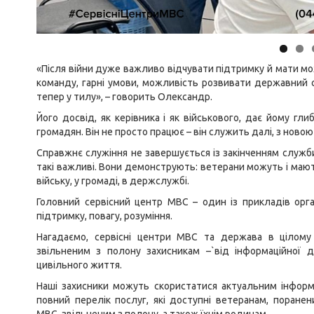
«Після війни дуже важливо відчувати підтримку й мати м
команду, гарні умови, можливість розвивати державний с
тепер у тилу», – говорить Олександр.
Його досвід, як керівника і як військового, дає йому гл
громадян. Він не просто працює – він служить далі, з новою 
Справжнє служіння не завершується із закінченням служб
такі важливі. Вони демонструють: ветерани можуть і ма
війську, у громаді, в держслужбі.
Головний сервісний центр МВС – один із прикладів орг
підтримку, повагу, розуміння.
Нагадаємо, сервісні центри МВС та держава в цілому
звільненим з полону захисникам –`від інформаційної
цивільного життя.
Наші захисники можуть скористатися актуальним інфор
повний перелік послуг, які доступні ветеранам, поране
МВС, звільненим з полону, а також їхнім родинам.