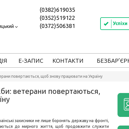
(0382)619035
(0352)519122
Успіхи
(0372)506381
ицький
ДІЯ
Е-ЗАПИС
КОНТАКТИ
БЕЗБАР’ЄР
терани повертаються, щоб знову працювати на Україну
жби: ветерани повертаються,
їну
раїнські захисники не лише боронять державу на фронті,
аються до мирного життя, щоб продовжити служити