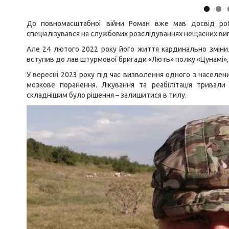
До повномасштабної війни Роман вже мав досвід робо
спеціалізувався на службових розслідуваннях нещасних випа
Але 24 лютого 2022 року його життя кардинально змінил
вступив до лав штурмової бригади «Лють» полку «Цунамі»,
У вересні 2023 року під час визволення одного з населен
мозкове поранення. Лікування та реабілітація тривал
складнішим було рішення – залишитися в тилу.