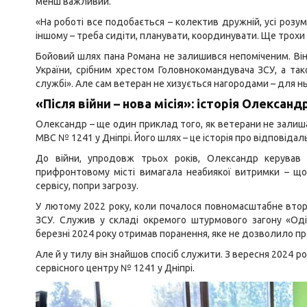
менш важливий.
«На роботі все подобається – колектив дружній, усі розумі
іншому – треба сидіти, планувати, координувати. Ще трохи 
Бойовий шлях пана Романа не залишився непоміченим. Ві
України, срібним хрестом Головнокомандувача ЗСУ, а так
службі». Але сам ветеран не хизується нагородами – для н
«Після війни – нова місія»: історія Олександ
Олександр – ще один приклад того, як ветерани не залиша
МВС № 1241 у Дніпрі. Його шлях – це історія про відповідальні
До війни, упродовж трьох років, Олександр керував
прифронтовому місті вимагала неабиякої витримки – що
сервісу, попри загрозу.
У лютому 2022 року, коли почалося повномасштабне вторг
ЗСУ. Служив у складі окремого штурмового загону «Одін
березні 2024 року отримав поранення, яке не дозволило п
Але й у тилу він знайшов спосіб служити. З вересня 2024 
сервісного центру № 1241 у Дніпрі.