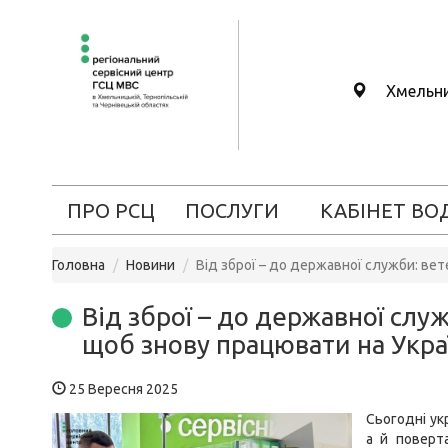
Хмельн
ПРО РСЦ
ПОСЛУГИ
КАБІНЕТ ВО
Головна
Новини
Від зброї – до державної служби: ве
Від зброї – до державної слу
щоб знову працювати на Укра
25 Вересня 2025
Сьогодні ук
а й поверт