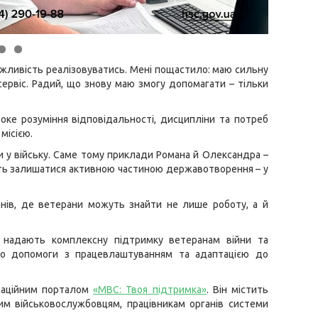
ожливість реалізовуватись. Мені пощастило: маю сильну
ервіс. Радий, що знову маю змогу допомагати – тільки
ибоке розуміння відповідальності, дисципліни та потреб
місією.
и у війську. Саме тому приклади Романа й Олександра –
ють залишатися активною частиною державотворення – у
анів, де ветерани можуть знайти не лише роботу, а й
 надають комплексну підтримку ветеранам війни та
 до допомоги з працевлаштуванням та адаптацією до
маційним порталом
«МВС: Твоя підтримка»
. Він містить
ним військовослужбовцям, працівникам органів системи