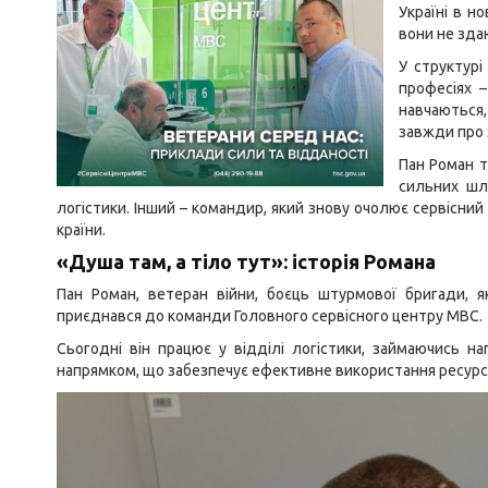
Україні в н
вони не зда
У структурі
професіях –
навчаються,
завжди про 
Пан Роман т
сильних шл
логістики. Інший – командир, який знову очолює сервісний
країни.
«Душа там, а тіло тут»: історія Романа
Пан Роман, ветеран війни, боєць штурмової бригади, як
приєднався до команди Головного сервісного центру МВС.
Сьогодні він працює у відділі логістики, займаючись 
напрямком, що забезпечує ефективне використання ресурсі