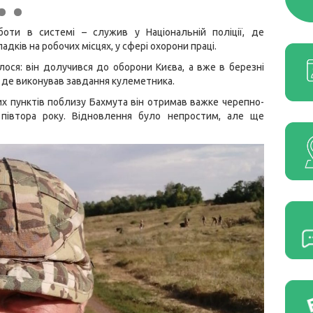
ти в системі – служив у Національній поліції, де
дків на робочих місцях, у сфері охорони праці.
ося: він долучився до оборони Києва, а вже в березні
 де виконував завдання кулеметника.
их пунктів поблизу Бахмута він отримав важке черепно-
и півтора року. Відновлення було непростим, але ще