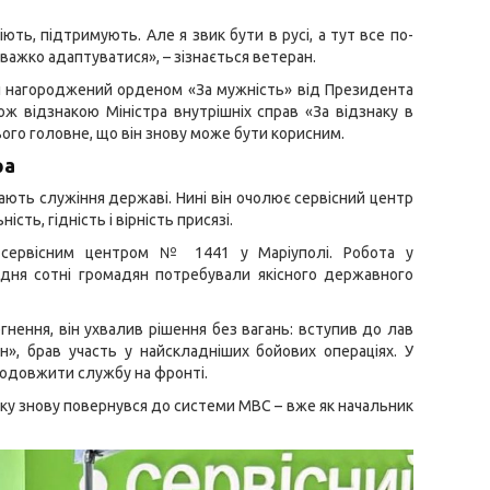
ють, підтримують. Але я звик бути в русі, а тут все по-
важко адаптуватися», – зізнається ветеран.
н нагороджений орденом «За мужність» від Президента
ож відзнакою Міністра внутрішніх справ «За відзнаку в
ього головне, що він знову може бути корисним.
ра
ють служіння державі. Нині він очолює сервісний центр
сть, гідність і вірність присязі.
 сервісним центром № 1441 у Маріуполі. Робота у
дня сотні громадян потребували якісного державного
нення, він ухвалив рішення без вагань: вступив до лав
», брав участь у найскладніших бойових операціях. У
родовжити службу на фронті.
року знову повернувся до системи МВС – вже як начальник