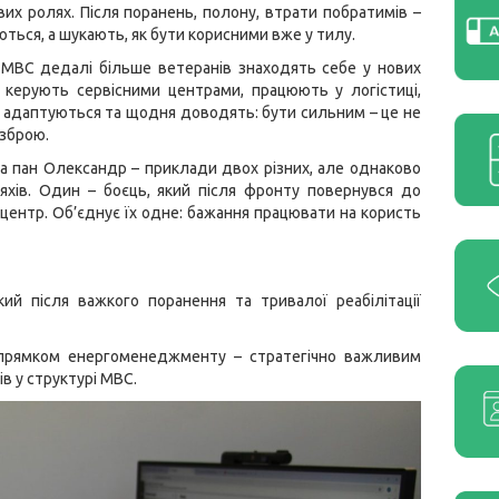
ових ролях. Після поранень, полону, втрати побратимів –
ються, а шукають, як бути корисними вже у тилу.
 МВС дедалі більше ветеранів знаходять себе у нових
 керують сервісними центрами, працюють у логістиці,
 адаптуються та щодня доводять: бути сильним – це не
зброю.
а пан Олександр – приклади двох різних, але однаково
яхів. Один – боєць, який після фронту повернувся до
 центр. Об’єднує їх одне: бажання працювати на користь
ий після важкого поранення та тривалої реабілітації
напрямком енергоменеджменту – стратегічно важливим
в у структурі МВС.