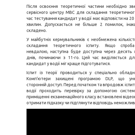
Після освоєння теоретичної частини необхідно з
сервісного центру МВС для складання теоретичного
час тестування кандидат у водії має відповісти на 20
хвилин. Допускається не більше 2 помилок, інак
складено.
У майбутніх кермувальників є необмежена кількіс
складання теоретичного іспиту. Якщо спроба
невдалою, наступна буде доступна через десять 
днів, починаючи з 11-го. Цей час виділяється д
кандидат у водії міг краще підготуватися.
Іспит із теорії проводиться у спеціально обладн
Комп’ютери захищені програмою DLP, що ун
сторонній доступ. Перед початком та впродовж іспит
водії проходить перевірку за допомогою системи
приміщенні екзаменаційного класу встановлені відео
отримати підказку чи підглянути відповідь неможлив