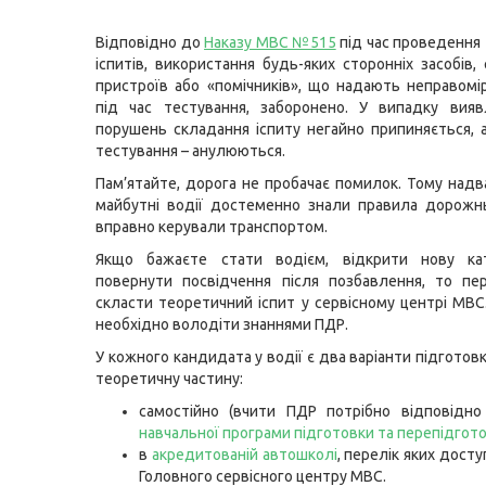
Відповідно до
Наказу МВС №515
під час проведення
іспитів, використання будь-яких сторонніх засобів,
пристроїв або «помічників», що надають неправомі
під час тестування, заборонено. У випадку вияв
порушень складання іспиту негайно припиняється, 
тестування – анулюються.
Пам’ятайте, дорога не пробачає помилок. Тому над
майбутні водії достеменно знали правила дорожн
вправно керували транспортом.
Якщо бажаєте стати водієм, відкрити нову ка
повернути посвідчення після позбавлення, то пе
скласти теоретичний іспит у сервісному центрі МВС.
необхідно володіти знаннями ПДР.
У кожного кандидата у водії є два варіанти підготовк
теоретичну частину:
самостійно (вчити ПДР потрібно відповід
навчальної програми підготовки та перепідгото
в
акредитованій автошколі
, перелік яких досту
Головного сервісного центру МВС.