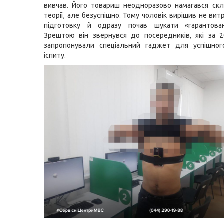
вивчав. Його товариш неодноразово намагався скл
теорії, але безуспішно. Тому чоловік вирішив не вит
підготовку й одразу почав шукати «гарантован
Зрештою він звернувся до посередників, які за 
запропонували спеціальний гаджет для успішног
іспиту.