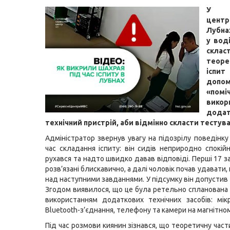
У се
цент
Лубна
у вод
склас
теоре
іс
допо
«помі
викор
додат
технічний пристрій, аби відмінно скласти тестува
Адміністратор звернув увагу на підозрілу поведінку
час складання іспиту: він сидів неприродно спокій
рухався та надто швидко давав відповіді. Перші 17 
розв’язані блискавично, а далі чоловік почав удавати
над наступними завданнями. У підсумку він допустив
Згодом виявилося, що це була ретельно спланована «
використанням додаткових технічних засобів: мік
Bluetooth-з’єднання, телефону та камери на магнітном
Під час розмови киянин зізнався, що теоретичну част