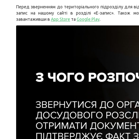
Перед зверненням до територіального підрозділу для ві
запис на нашому сайті в розділі «Е-запис». Також м
завантаживши в
App Store
та
Google Play
.