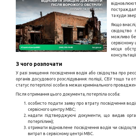
відновлюю
постраждали
та куди зве
Якщо внаслі
свідоцтво 
можливо без
сервісному 
місця обст
консультації
З чого розпочати
У разі знищення посвідчення водія або свідоцтва про реє
органів досудового розслідування: поліції, СБУ тощо та 
статус потерпілої особи в межах кримінального проваджен
Після отримання цього документа, потерпіла особа:
особисто подати заяву про втрату посвідчення воді
сервісного центру МВС;
надати підтверджуючі документи, що видав орга
потерпілим);
отримати відновлене посвідчення водія чи свідоцт
витрат в сервісному центрі МВС.