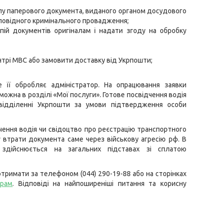
алу паперового документа, виданого органом досудового
дповідного кримінального провадження;
пій документів оригіналам і надати згоду на обробку
нтрі МВС або замовити доставку від Укрпошти;
 її обробляє адміністратор. На опрацювання заявки
можна в розділі «Мої послуги». Готове посвідчення водія
відділенні Укрпошти за умови підтвердження особи
ення водія чи свідоцтво про реєстрацію транспортного
втрати документа саме через військову агресію рф. В
 здійснюється на загальних підставах зі сплатою
тримати за телефоном (044) 290-19-88 або на сторінках
грам
. Відповіді на найпоширеніші питання та корисну