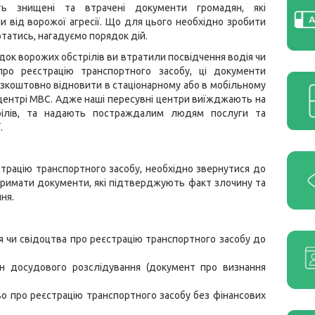
ть знищені та втрачені документи громадян, які
 від ворожої агресії. Що для цього необхідно зробити
ртатись, нагадуємо порядок дій.
док ворожих обстрілів ви втратили посвідчення водія чи
про реєстрацію транспортного засобу, ці документи
коштовно відновити в стаціонарному або в мобільному
центрі МВС. Адже наші пересувні центри виїжджають на
рілів, та надають постраждалим людям послуги та
.
страцію транспортного засобу, необхідно звернутися до
отримати документи, які підтверджують факт злочину та
ня.
я чи свідоцтва про реєстрацію транспортного засобу до
н досудового розслідування (документ про визнання
во про реєстрацію транспортного засобу без фінансових