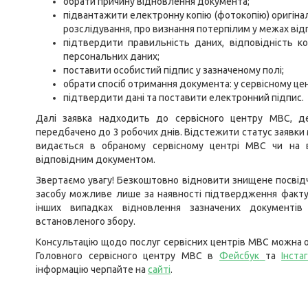
обрати причину відновлення документа;
підвантажити електронну копію (фотокопію) оригін
розслідування, про визнання потерпілим у межах ві
підтвердити правильність даних, відповідність ко
персональних даних;
поставити особистий підпис у зазначеному полі;
обрати спосіб отримання документа: у сервісному це
підтвердити дані та поставити електронний підпис.
Далі заявка надходить до сервісного центру МВС, де
передбачено до 3 робочих днів. Відстежити статус заявки 
видається в обраному сервісному центрі МВС чи на 
відповідним документом.
Звертаємо увагу! Безкоштовно відновити знищене посвідч
засобу можливе лише за наявності підтвердження факту 
інших випадках відновлення зазначених документів
встановленого збору.
Консультацію щодо послуг сервісних центрів МВС можна о
Головного сервісного центру МВС в
Фейсбук
та
Інста
інформацію черпайте на
сайті
.