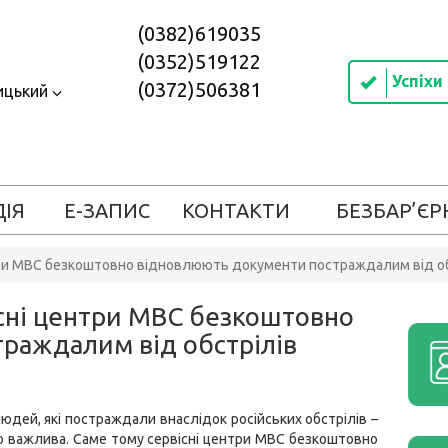
(0382)619035
(0352)519122
Успіхи
(0372)506381
ицький
ДІЯ
Е-ЗАПИС
КОНТАКТИ
БЕЗБАР’ЄР
ентри МВС безкоштовно відновлюють документи постраждалим від о
вісні центри МВС безкоштовно
раждалим від обстрілів
юдей, які постраждали внаслідок російських обстрілів –
 важлива. Саме тому сервісні центри МВС безкоштовно