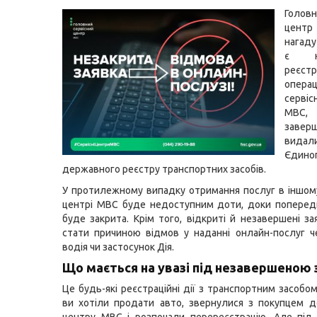
Головн
цен
нагаду
є не
реєстр
опе
серві
МВС,
завер
вид
Єдино
державного реєстру транспортних засобів.
У протилежному випадку отримання послуг в іншом
центрі МВС буде недоступним доти, доки поперед
буде закрита. Крім того, відкриті й незавершені з
стати причиною відмов у наданні онлайн-послуг ч
водія чи застосунок Дія.
Що мається на увазі під незавершеною
Це будь-які реєстраційні дії з транспортним засобо
ви хотіли продати авто, звернулися з покупцем д