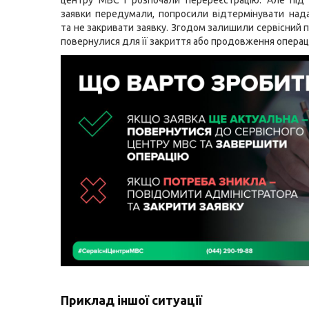
центру МВС і розпочали перереєстрацію. Але під
заявки передумали, попросили відтермінувати над
та не закривати заявку. Згодом залишили сервісний п
повернулися для її закриття або продовження операці
Приклад іншої ситуації