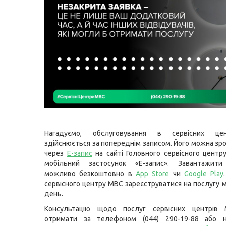
Нагадуємо, обслуговування в сервісних ц
здійснюється за попереднім записом. Його можна зр
через
Е-запис
на сайті Головного сервісного цент
мобільний застосунок «Е-запис». Завантажити
можливо безкоштовно в
App Store
чи
Google Play
сервісного центру МВС зареєструватися на послугу 
день.
Консультацію щодо послуг сервісних центрів
отримати за телефоном (044) 290-19-88 або н