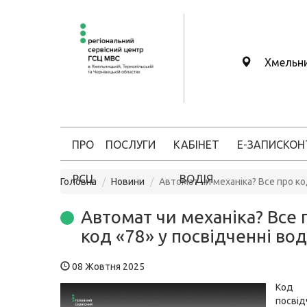
Хмельн
ПРО
ПОСЛУГИ
КАБІНЕТ
Е-ЗАПИС
КОН
РСЦ
ВОДІЯ
Головна
Новини
Автомат чи механіка? Все про ко
Автомат чи механіка? Все 
код «78» у посвідченні вод
08 Жовтня 2025
Код
посві