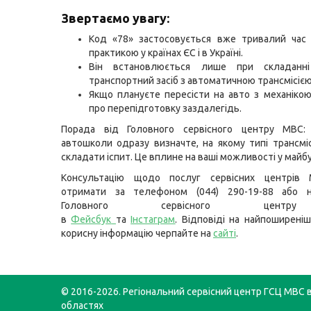
Звертаємо увагу:
Код «78» застосовується вже тривалий час 
практикою у країнах ЄС і в Україні.
Він встановлюється лише при складанні
транспортний засіб з автоматичною трансмісією
Якщо плануєте пересісти на авто з механіко
про перепідготовку заздалегідь.
Порада від Головного сервісного центру МВС:
автошколи одразу визначте, на якому типі трансміс
складати іспит. Це вплине на ваші можливості у майб
Консультацію щодо послуг сервісних центрів
отримати за телефоном (044) 290-19-88 або н
Головного сервісного цент
в
Фейсбук
та
Інстаграм
. Відповіді на найпоширеніш
корисну інформацію черпайте на
сайті
.
© 2016-2026. Регіональний сервісний центр ГСЦ МВС в
областях