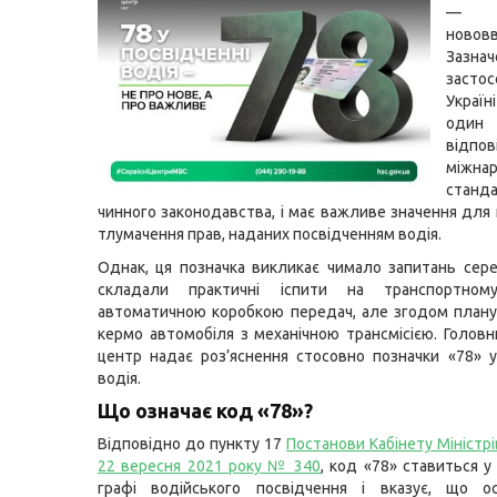
— 
новов
Зазнач
засто
Укра
од
відп
міжна
стан
чинного законодавства, і має важливе значення для
тлумачення прав, наданих посвідченням водія.
Однак, ця позначка викликає чимало запитань серед
складали практичні іспити на транспортном
автоматичною коробкою передач, але згодом плану
кермо автомобіля з механічною трансмісією. Головн
центр надає роз’яснення стосовно позначки «78» у
водія.
Що означає код «78»?
Відповідно до пункту 17
Постанови Кабінету Міністрі
22 вересня 2021 року № 340
,
код «78» ставиться у
графі водійського посвідчення і вказує, що о