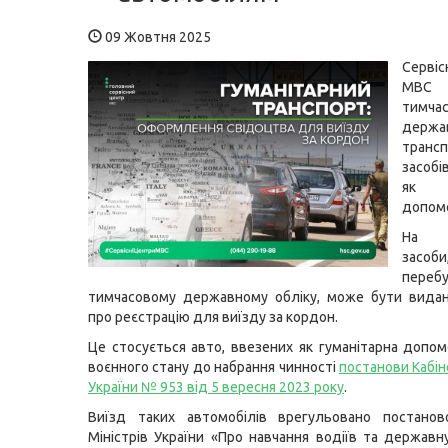
09 Жовтня 2025
Серві
МВС 
тимча
держа
транс
засоб
як г
допомо
На т
зас
пере
тимчасовому державному обліку, може бути видан
про реєстрацію для виїзду за кордон.
Це стосується авто, ввезених як гуманітарна допом
воєнного стану до набрання чинності
постанови Кабін
України № 953 від 5 вересня 2023 року
.
Виїзд таких автомобілів врегульовано постанов
Міністрів України «Про навчання водіїв та державн