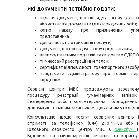
Які документи потрібно подати:
надати документ, що посвідчує особу (для фі
або установчі документи (для юридичних осіб);
копію наказу про призначення упов
представника;
довіреність на отримання послуги;
документ, що посвідчує особу представника;
виписку платника податків та свідоцтво ЄДРПО
тимчасовий реєстраційний талон;
сертифікат відповідності транспортного засобу
повідомити адміністратору про термін пер
кордоном.
Сервісні центри МВС продовжують забезпечу
процедуру реєстрації гуманітарних автівок
безперервній роботі волонтерських і благодійних ін
допомагають нашим захисникам і цивільним у складн
Консультацію щодо послуг сервісних центрів
отримати за телефоном (044) 290-19-88 або н
Головного сервісного центру МВС в
Фейсбук
Відповіді на найпоширеніші питання та корисну