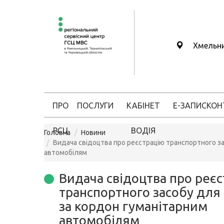
Хмельн
ПРО
ПОСЛУГИ
КАБІНЕТ
Е-ЗАПИС
КОН
РСЦ
ВОДІЯ
Головна
Новини
Видача свідоцтва про реєстрацію транспортного за
автомобілям
Видача свідоцтва про реє
транспортного засобу для 
за кордон гуманітарним
автомобілям