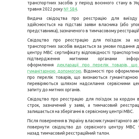
транспортних засобів у період воєнного стану в Укр
травня 2022 року
№ 584
.
Видача свідоцтва про реєстрацію для виїзду
здійснюється на підставі заяви власника (або уп
представника), зазначеного в тимчасовому реєстрацій
Свідоцтво про реєстрацію для поїздок за ко
транспортних засобів видається за умови подання д
центру МВС сертифікату відповідності транспортно
підтвердження митними органами інфор
оформлення
декларації про перелік товарів, що
гуманітарною допомогою
. Відомості про оформленн
про перелік товарів, що визнаються гуманітарно
перевіряються шляхом надсилання сервісними ц
запиту до митних органів.
Свідоцтво про реєстрацію для поїздок за кордон 
строк, зазначений у заяві, а тимчасовий реєстра
залишається на зберіганні в сервісному центрі МВС.
Після повернення в Україну власник гуманітарного а
повернути свідоцтво до сервісного центру МВС 
назад тимчасовий реєстраційний талон.