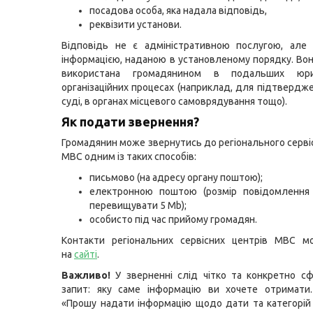
посадова особа, яка надала відповідь,
реквізити установи.
Відповідь не є адміністративною послугою, але 
інформацією, наданою в установленому порядку. Во
використана громадянином в подальших юр
організаційних процесах (наприклад, для підтвердже
суді, в органах місцевого самоврядування тощо).
Як подати звернення?
Громадянин може звернутись до регіонального серві
МВС одним із таких способів:
письмово (на адресу органу поштою);
електронною поштою (розмір повідомлення
перевищувати 5 Mb);
особисто під час прийому громадян.
Контакти регіональних сервісних центрів МВС м
на
сайті
.
Важливо!
У зверненні слід чітко та конкретно с
запит: яку саме інформацію ви хочете отримати.
«Прошу надати інформацію щодо дати та категорій