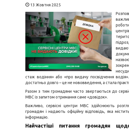
13 Жовтня 2025
Розпо
важл
робот
центр
терито
підр
вида
доку
назво
зокр
несуди
стаж водіння» або «про видачу посвідчення водія».
достатньо довго – це не нововведення, а стала практ
Разом з тим громадяни часто звертаються до серві
МВС із запитом отримання саме «довідок».
Важливо, сервісні центри МВС здійснюють розгл
громадян і надають офіційну відповідь, яка містит
інформацію.
Найчастіші питання громадян щод