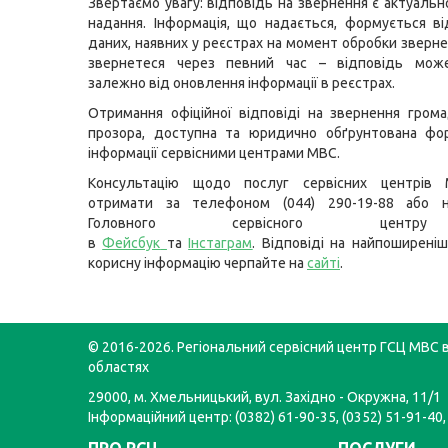
Звертаємо увагу: відповідь на звернення є актуальн
надання. Інформація, що надається, формується в
даних, наявних у реєстрах на момент обробки зверне
звернетеся через певний час – відповідь може
залежно від оновлення інформації в реєстрах.
Отримання офіційної відповіді на звернення гром
прозора, доступна та юридично обґрунтована фо
інформації сервісними центрами МВС.
Консультацію щодо послуг сервісних центрів
отримати за телефоном (044) 290-19-88 або н
Головного сервісного цент
в
Фейсбук
та
Інстаграм
. Відповіді на найпоширеніш
корисну інформацію черпайте на
сайті
.
© 2016-2026. Регіональний сервісний центр ГСЦ МВС в
областях
29000, м. Хмельницький, вул. Західно - Окружна, 11/1
Інформаційний центр: (0382) 61-90-35, (0352) 51-91-40,
ПРО РСЦ
ПОСЛУГИ