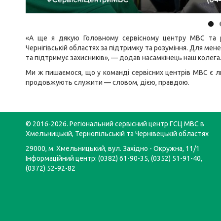
«А ще я дякую Головному сервісному центру МВС та р
Чернігівській областях за підтримку та розуміння. Для мен
та підтримує захисників», — додав насамкінець наш колега
Ми ж пишаємося, що у команді сервісних центрів МВС є лю
продовжують служити — словом, дією, правдою.
© 2016-2026. Регіональний сервісний центр ГСЦ МВС в
Хмельницькій, Тернопільській та Чернівецькій областях
29000, м. Хмельницький, вул. Західно - Окружна, 11/1
Інформаційний центр: (0382) 61-90-35, (0352) 51-91-40,
(0372) 52-92-82