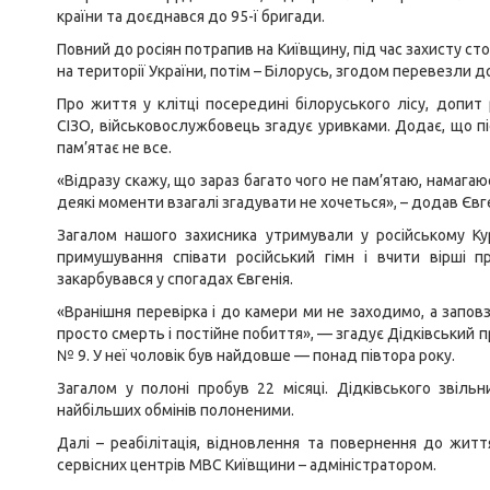
країни та доєднався до 95-ї бригади.
Повний до росіян потрапив на Київщину, під час захисту сто
на території України, потім – Білорусь, згодом перевезли до
Про життя у клітці посередині білоруського лісу, допит
СІЗО, військовослужбовець згадує уривками. Додає, що п
пам’ятає не все.
«Відразу скажу, що зараз багато чого не пам’ятаю, намагаю
деякі моменти взагалі згадувати не хочеться», – додав Євге
Загалом нашого захисника утримували у російському Кур
примушування співати російський гімн і вчити вірші п
закарбувався у спогадах Євгенія.
«Вранішня перевірка і до камери ми не заходимо, а заповз
просто смерть і постійне побиття», — згадує Дідківський п
№ 9. У неї чоловік був найдовше — понад півтора року.
Загалом у полоні пробув 22 місяці. Дідківського звільн
найбільших обмінів полоненими.
Далі – реабілітація, відновлення та повернення до житт
сервісних центрів МВС Київщини – адміністратором.