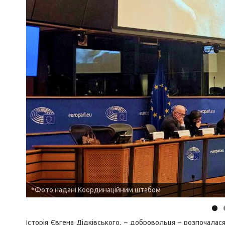
*Фото надані Координаційним штабом
Історія Євгена Дідківського, – добровольця – розпочалас