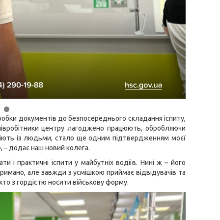
обробки документів до безпосереднього складання іспиту,
півробітники центру лагоджено працюють, обробляючи
одіють із людьми, стало ще одним підтвердженням моєї
», – додає наш новий колега.
и і практичні іспити у майбутніх водіїв. Нині ж – його
тримано, але завжди з усмішкою приймає відвідувачів та
, хто з гордістю носити військову форму.