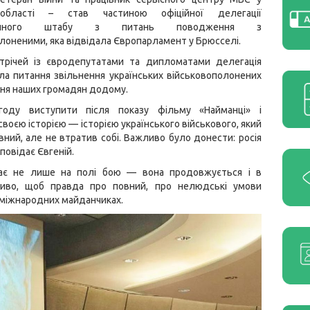
 області – став частиною офіційної делегації
аційного штабу з питань поводження з
лоненими, яка відвідала Європарламент у Брюсселі.
стрічей із євродепутатами та дипломатами делегація
а питання звільнення українських військовополонених
ня наших громадян додому.
году виступити після показу фільму «Найманці» і
своєю історією — історією українського військового, який
ний, але не втратив собі. Важливо було донести: росія
повідає Євгеній.
иває не лише на полі бою — вона продовжується і в
жливо, щоб правда про повний, про нелюдські умови
х міжнародних майданчиках.