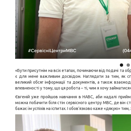
«Бути присутнім на всіх етапах, починаючи від подачі та 
є для мене важливим досвідом. Наглядати за тим, як с
великий обсяг інформації та документів, а також взаєм
впевненості у тому, що ця робота – ті, чим я хочу займатися
Євгеній уже пройшов навчання в НАВС, аби надалі приймат
можна побачити біля стін сервісного центру МВС, де він с
бажає їм успіхів на іспитах. І обов’язково каже «дякую» тим