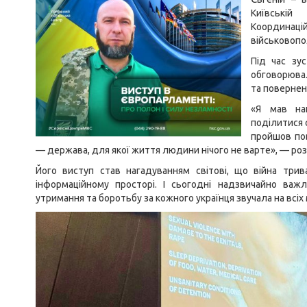
Київській
Координ
військовопо
Під час зу
обговорювал
та повернен
«Я мав на
поділитися 
пройшов пов
— держава, для якої життя людини нічого не варте», — роз
Його виступ став нагадуванням світові, що війна тр
інформаційному просторі. І сьогодні надзвичайно ва
утримання та боротьбу за кожного українця звучала на всі