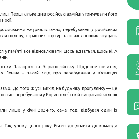
лиці. Перші кілька днів російські армійці утримували його
 Росії.
 російськими «журналістами», перебування у російських
ісля полону, страшних тортур та психологічних знущань
ся у пам’яті все відновлювати, щось вдається, щось ні. А
ній.
ську, Таганрозі та Борисоглібську. Щоденне побиття,
ро Леніна – такий слід про перебування у в’язницях
аємо. До того ж усі. Вихід на будь-яку прогулянку — це
ро своє перебування у Борисоглєбській виправній колонії
или лише у січні 2024-го, саме тоді відбувся один із
я. Так, улітку цього року Євген доєднався до команди