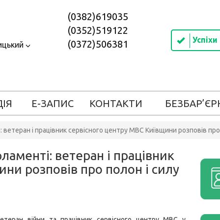
(0382)619035
(0352)519122
Успіхи
(0372)506381
ицький
ДІЯ
Е-ЗАПИС
КОНТАКТИ
БЕЗБАР’ЄР
 ветеран і працівник сервісного центру МВС Київщини розповів про
ламенті: ветеран і працівник
ни розповів про полон і силу
ветеран війни та працівник сервісного центру МВС у