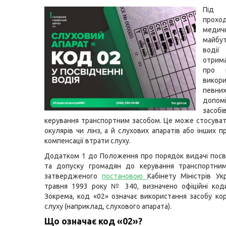
Пі
прохо
медич
майбут
воді
отрим
про н
викори
певни
допом
засоб
керування транспортним засобом. Це може стосува
окулярів чи лінз, а й слухових апаратів або інших 
компенсації втрати слуху.
Додатком 1 до Положення про порядок видачі посв
та допуску громадян до керування транспортним
затвердженого
постановою
Кабінету Міністрів Ук
травня 1993 року № 340, визначено офіційні код
Зокрема, код «02» означає використання засобу кор
слуху (наприклад, слухового апарата).
Що означає код «02»?