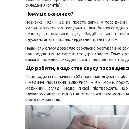
складання іспитів).
Чому це важливо?
Позначка «02» – це не просто запис у посвідченні.
умова допуску до керування, яка безпосередньо
безпеку дорожнього руху. Водій повинен вико
слуховий апарат під час керування транспортом.
Наявність слуху дозволяє своєчасно реагувати на зву
попередження чи сирени спецтранспорту. Тому дот
вимоги – важлива складова безпечної поведінки на до
Що робити, якщо стан слуху покращивс
Якщо водій із позначкою «02» пройшов лікування або 
і медичні показання змінилися, – він може прой
медичний огляд. Якщо лікарі підтвердять, щ
слуховому апараті відсутня, видається нова медична
цього обмеження.