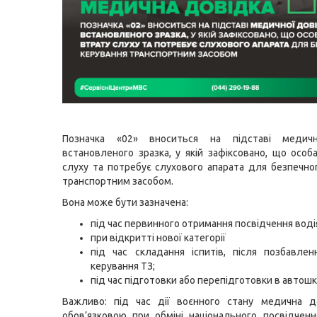
Позначка «02» вноситься на підставі медичн
встановленого зразка, у якій зафіксовано, що особ
слуху та потребує слухового апарата для безпечно
транспортним засобом.
Вона може бути зазначена:
під час первинного отримання посвідчення воді
при відкритті нової категорії
під час складання іспитів, після позбавле
керування ТЗ;
під час підготовки або перепідготовки в автошк
Важливо: під час дії воєнного стану медична д
обов’язковою при обміні національного посвідченн