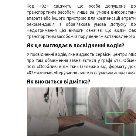
Код «02» свідчить, що особа допущена до
транспортним засобом лише за умови використанн
апарата або іншого пристрою для компенсації втрати
рекомендація, а обов’язкова умова допуску до
Недотримання цієї вимоги означає, що водій фак
транспортним засобом із порушенням встановленого
Як це виглядає в посвідченні водія?
У посвідченні водія, яке видають сервісні центри МВ
про такі обмеження зазначається у графі «12. Обме
полі «Особливі відмітки» (залежно від формату док
«02» означає: «Керування лише із слуховим апаратом»
Як вноситься відмітка?