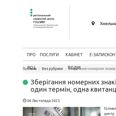
Хмельн
ПРО
ПОСЛУГИ
КАБІНЕТ
Е-ЗАПИС
КОН
РСЦ
ВОДІЯ
Головна
Без рубрики
Зберігання номерних знаків
Зберігання номерних знакі
один термін, одна квитанц
06 Листопада 2025
Головн
цен