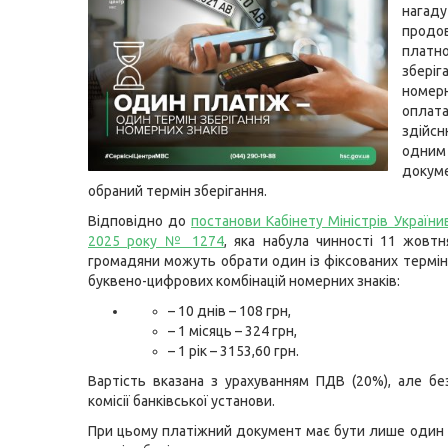
нага
продо
платн
зберіг
номер
оплат
здійсн
одним
докум
обраний термін зберігання.
Відповідно до
постанови Кабінету Міністрів України
2025 року № 1274
, яка набула чинності 11 жовтн
громадяни можуть обрати один із фіксованих терміні
буквено-цифрових комбінацій номерних знаків:
– 10 днів – 108 грн,
– 1 місяць – 324 грн,
– 1 рік – 3153,60 грн.
Вартість вказана з урахуванням ПДВ (20%), але бе
комісії банківської установи.
При цьому платіжний документ має бути лише один 