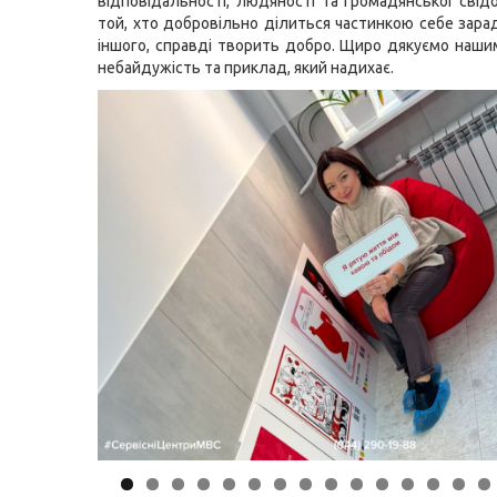
відповідальності, людяності та громадянської свід
той, хто добровільно ділиться частинкою себе зара
іншого, справді творить добро. Щиро дякуємо наши
небайдужість та приклад, який надихає.