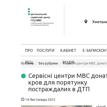
Хмельн
ПРО
ПОСЛУГИ
КАБІНЕТ
Е-ЗАПИС
КОН
РСЦ
ВОДІЯ
Головна
Без рубрики
Сервісні центри МВС донат
Сервісні центри МВС дона
кров для порятунку
постраждалих в ДТП
14 Листопада 2025
«Зда