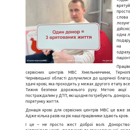
вряту
прос
слова
лоз
дійсн
о
дна 
подар
на 
одра
пацієн
Праців
сервісних центрів МВС Хмельниччини, Терноп
Чернівецької області долучилися до щорічної благоді
здачі крові, яка проходить у межах другого етапу вс
Тижня безпеки дорожнього руху. Метою акції
постраждалим у ДТП, які щодня потребують донорськ
порятунку життя.
Донація крові для сервісних центрів МВС це вже зв
Адже кілька разів на рік наші працівники здають кров.
І це – не просто жест доброї волі. Донорств