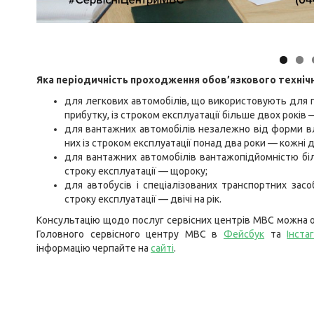
Яка періодичність проходження обов’язкового техні
для легкових автомобілів, що використовують для 
прибутку, із строком експлуатації більше двох років 
для вантажних автомобілів незалежно від форми вл
них із строком експлуатації понад два роки — кожні д
для вантажних автомобілів вантажопідйомністю біл
строку експлуатації — щороку;
для автобусів і спеціалізованих транспортних зас
строку експлуатації — двічі на рік.
Консультацію щодо послуг сервісних центрів МВС можна о
Головного сервісного центру МВС в
Фейсбук
та
Інста
інформацію черпайте на
сайті
.