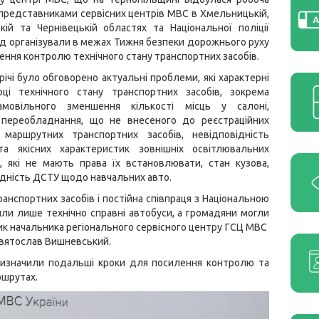
 представниками сервісних центрів МВС в Хмельницькій,
кій та Чернівецькій областях та Національної поліції
хід організували в межах Тижня безпеки дорожнього руху
ння контролю технічного стану транспортних засобів.
трічі було обговорено актуальні проблеми, які характерні
рці технічного стану транспортних засобів, зокрема
амовільного зменшення кількості місць у салоні,
 переобладнання, що не внесеного до реєстраційних
 маршрутних транспортних засобів, невідповідність
 та якісних характеристик зовнішніх освітлювальних
, які не мають права їх встановлювати, стан кузова,
овідність ДСТУ щодо навчальних авто.
анспортних засобів і постійна співпраця з Національною
ли лише технічно справні автобуси, а громадяни могли
ник начальника регіонального сервісного центру ГСЦ МВС
 Святослав Вишневський.
визначили подальші кроки для посилення контролю та
ршрутах.