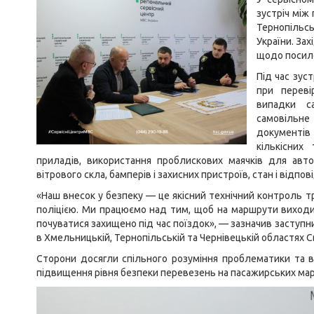
зустріч між
Тернопільсь
України. За
щодо посиле
Під час зус
при переві
випадки с
самовільне
документів
кількісних
приладів, використання проблискових маячків для авто
вітрового скла, бамперів і захисних пристроїв, стан і відп
«Наш внесок у безпеку — це якісний технічний контроль тр
поліцією. Ми працюємо над тим, щоб на маршрути виходи
почуватися захищено під час поїздок», — зазначив заступ
в Хмельницькій, Тернопільській та Чернівецькій областях
Сторони досягли спільного розуміння проблематики та 
підвищення рівня безпеки перевезень на пасажирських ма