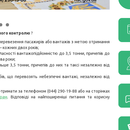
чного контролю
?
перевезення пасажирів або вантажів з метою отримання
— кожних двох років;
асності вантажопідйомністю до 3,5 тонни, причепів до
ва роки;
ьше 3,5 тонни, причепів до них та таксі незалежно від
обів, що перевозять небезпечні вантажі, незалежно від
тримати за телефоном (044) 290-19-88 або на сторінках
грам
. Відповіді на найпоширеніші питання та корисну