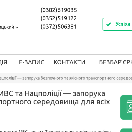
(0382)619035
(0352)519122
Успіхи
(0372)506381
ицький
ДІЯ
Е-ЗАПИС
КОНТАКТИ
БЕЗБАР’ЄР
ацполіції — запорука безпечного та якісного транспортного середо
МВС та Нацполіції — запорука
спортного середовища для всіх
му центрі МВС, що на Тернопільщині відбулася робоча