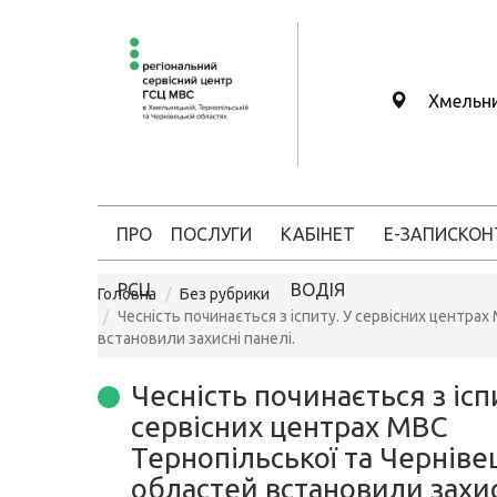
Хмельн
ПРО
ПОСЛУГИ
КАБІНЕТ
Е-ЗАПИС
КОН
РСЦ
ВОДІЯ
Головна
Без рубрики
Чесність починається з іспиту. У сервісних центра
встановили захисні панелі.
Чесність починається з ісп
сервісних центрах МВС
Тернопільської та Черніве
областей встановили захи