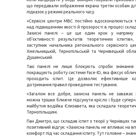
що передавали зображення екрана третім особам д
підказок у режимі реального часу.
«Сервісні центри МВС постійно вдосконалюються 
над підвищенням якості й прозорості в процесі склад
Захисні панелі – це ще один крок у напряму 
об’єктивності результатів теоретичних іспитів»
заступник начальника регіонального сервісного 
Хмельницькій, Тернопільській та Чернівецькій обл
Душинський.
Такі панелі не лише блокують спроби знімання 
покращують роботу системи Face-ID, яка фіксує обли
проходить іспит. Це дозволяє ефективніше к
дотримання правил проведення тестування.
«Загалом все добре, захисна панель не заважає з
можна трішки ближче підсунути крісло і буде супер»
майбутня водійка Єлизавета, яка складала теоретич
Тернопільщині.
Пан Дмитро, що складав іспит з теорії у Чернівцях 
позитивний відгук: «Захисна панель не впливає на в
комфорт під час складання іспиту. Тут головне – знан