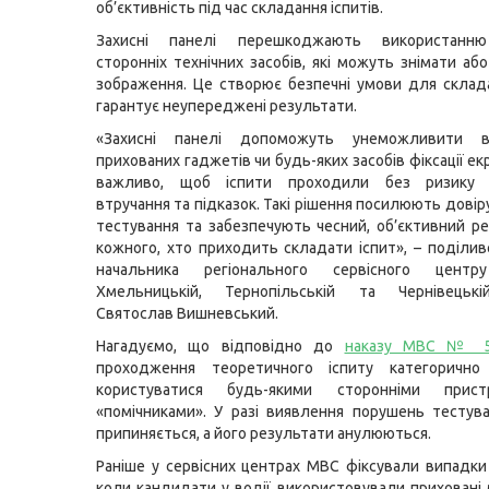
об’єктивність під час складання іспитів.
Захисні панелі перешкоджають використанню
сторонніх технічних засобів, які можуть знімати аб
зображення. Це створює безпечні умови для склада
гарантує неупереджені результати.
«Захисні панелі допоможуть унеможливити ви
прихованих гаджетів чи будь-яких засобів фіксації ек
важливо, щоб іспити проходили без ризику з
втручання та підказок. Такі рішення посилюють дові
тестування та забезпечують чесний, об’єктивний р
кожного, хто приходить складати іспит», – поділив
начальника регіонального сервісного це
Хмельницькій, Тернопільській та Чернівецьк
Святослав Вишневський.
Нагадуємо, що відповідно до
наказу МВС № 
проходження теоретичного іспиту категорично
користуватися будь-якими сторонніми прис
«помічниками». У разі виявлення порушень тестув
припиняється, а його результати анулюються.
Раніше у сервісних центрах МВС фіксували випадки
коли кандидати у водії використовували приховані 