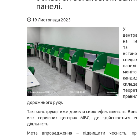
панелі.
19 Листопада 2025
У с
центр
на Те
та Б
встан
спеціа
пане
моні
канди
склад
теорет
прави
дорожнього руху.
Такі конструкції вже довели свою ефективність. Вон
всіх сервісних центрах МВС, де здійснюється ек
діяльність.
Мета впровадження – підвищити чесність, пр