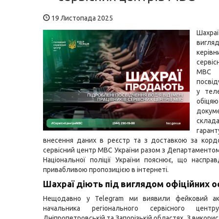
19 Листопада 2025
Шах
вигля
керівн
серві
МВС 
посві
у тел
обіця
доку
склада
гаран
внесення даних в реєстр та з доставкою за корд
сервісний центр МВС України разом з Департаментом 
Національної поліції України пояснює, що насправ
привабливою пропозицією в інтернеті.
Шахраї діють під виглядом офіційних о
Нещодавно у Telegram ми виявили фейковий ак
начальника регіонального сервісного це
Дніпропетровській та Запорізькій областях. З викор