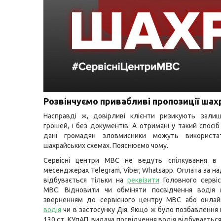
Розвінчуємо привабливі пропозиції шах
Насправді ж, довірливі клієнти ризикують залиш
грошей, і без документів. А отримані у такий спосі
дані громадян зловмисники можуть використа
шахрайських схемах. Пояснюємо чому.
Сервісні центри МВС не ведуть спілкування в
месенджерах Telegram, Viber, Whatsapp. Оплата за н
відбувається тільки на
реквізити
Головного сервіс
МВС. Відновити чи обміняти посвідчення водія
зверненням до сервісного центру МВС або онла
водія
чи в застосунку Дія. Якщо ж було позбавлення 
130 ст. КУпАП, видача посвідчення водія відбувається