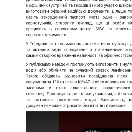
з офіційних зустрічей та заходів за його участю шахр
виготовити офіційні водійські документи. Більше то
навіть закордонний паспорт. Мета одна – завою
користувачів, створити вигляд, що ці особи ні
працюють в сервісному центрі МВС та можуть
справжні документи.
У Telegram-чаті зловмисник систематично публікує д
та активно веде спілкування з потенційними же
самим створює враження надійності та офіційності сво
У публікаціях невідомі пропонують виготовити з нул
водія або обміняти на сучасний зразок ламінован
Також обіцяють відновити посвідчення після 
керування за 130 статтею КУпАП (тобто керування т
засобами в стані алкогольного, наркотичног
сп’яніння). Пропонують не тільки українські, а й польс
та литовські посвідчення водія. Запевняють, щ
документи можна отримати без іспитів і перевірок.