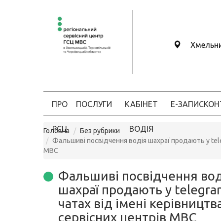
Хмельн
ПРО
ПОСЛУГИ
КАБІНЕТ
Е-ЗАПИС
КОН
РСЦ
ВОДІЯ
Головна
Без рубрики
Фальшиві посвідчення водія шахраї продають у tele
МВС
Фальшиві посвідчення вод
шахраї продають у telegra
чатах від імені керівництв
сервісних центрів МВС