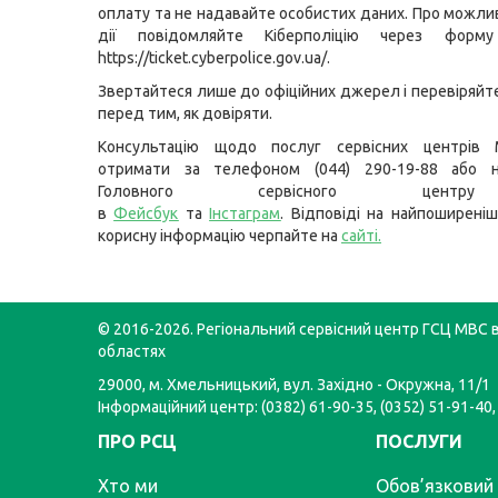
оплату та не надавайте особистих даних. Про можлив
дії повідомляйте Кіберполіцію через форму
https://ticket.cyberpolice.gov.ua/.
Звертайтеся лише до офіційних джерел і перевіряйт
перед тим, як довіряти.
Консультацію щодо послуг сервісних центрів
отримати за телефоном (044) 290-19-88 або н
Головного сервісного цент
в
Фейсбук
та
Інстаграм
. Відповіді на найпоширеніш
корисну інформацію черпайте на
сайті
.
© 2016-2026. Регіональний сервісний центр ГСЦ МВС в
областях
29000, м. Хмельницький, вул. Західно - Окружна, 11/1
Інформаційний центр: (0382) 61-90-35, (0352) 51-91-40,
ПРО РСЦ
ПОСЛУГИ
Хто ми
Обов’язковий 