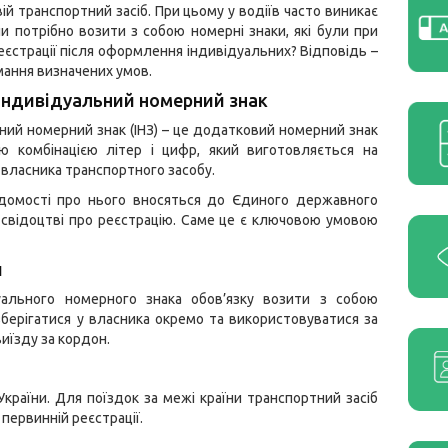
вій транспортний засіб. При цьому у водіїв часто виникає
чи потрібно возити з собою номерні знаки, які були при
еєстрації після оформлення індивідуальних? Відповідь –
имання визначених умов.
індивідуальний номерний знак
ний номерний знак (ІНЗ) – це додатковий номерний знак
ою комбінацією літер і цифр, який виготовляється на
власника транспортного засобу.
ідомості про нього вносяться до Єдиного державного
 свідоцтві про реєстрацію. Саме це є ключовою умовою
и
уального номерного знака обов’язку возити з собою
берігатися у власника окремо та використовуватися за
виїзду за кордон.
країни. Для поїздок за межі країни транспортний засіб
первинній реєстрації.