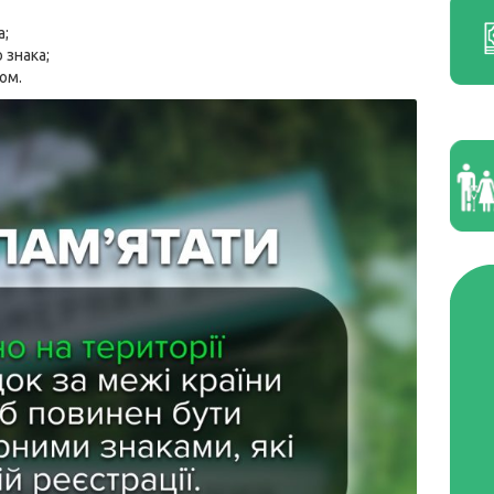
а;
 знака;
ом.