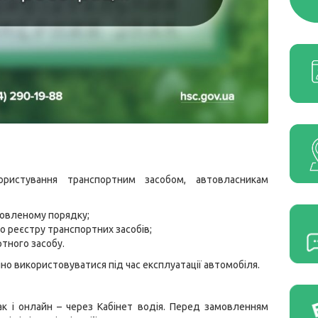
ристування транспортним засобом, автовласникам
новленому порядку;
о реєстру транспортних засобів;
ртного засобу.
но використовуватися під час експлуатації автомобіля.
к і онлайн – через Кабінет водія. Перед замовленням