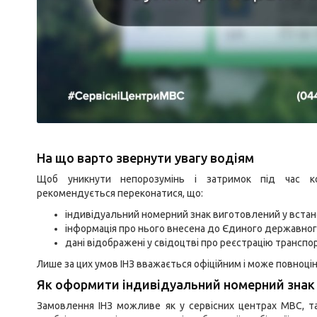
На що варто звернути увагу водіям
Щоб уникнути непорозумінь і затримок під час ко
рекомендується переконатися, що:
індивідуальний номерний знак виготовлений у вста
інформація про нього внесена до Єдиного державног
дані відображені у свідоцтві про реєстрацію транспо
Лише за цих умов ІНЗ вважається офіційним і може повноцін
Як оформити індивідуальний номерний знак
Замовлення ІНЗ можливе як у сервісних центрах МВС, та