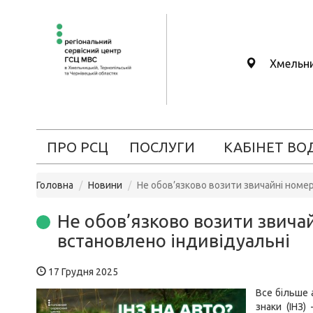
Хмельн
ПРО РСЦ
ПОСЛУГИ
КАБІНЕТ ВО
Головна
Новини
Не обов’язково возити звичайні номер
Не обов’язково возити звича
встановлено індивідуальні
17 Грудня 2025
Все більше 
знаки (ІНЗ)