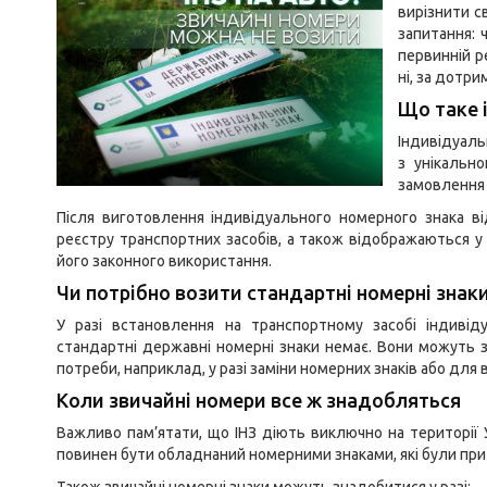
вирізнити с
запитання: 
первинній р
ні, за дотр
Що таке 
Індивідуаль
з унікальн
замовлення 
Після виготовлення індивідуального номерного знака в
реєстру транспортних засобів, а також відображаються у
його законного використання.
Чи потрібно возити стандартні номерні знак
У разі встановлення на транспортному засобі індивід
стандартні державні номерні знаки немає. Вони можуть з
потреби, наприклад, у разі заміни номерних знаків або для 
Коли звичайні номери все ж знадобляться
Важливо пам’ятати, що ІНЗ діють виключно на території У
повинен бути обладнаний номерними знаками, які були при 