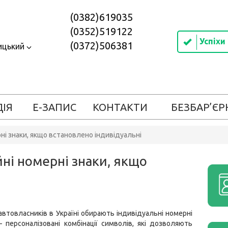
(0382)619035
(0352)519122
Успіхи
(0372)506381
ицький
ДІЯ
Е-ЗАПИС
КОНТАКТИ
БЕЗБАР’ЄР
ні знаки, якщо встановлено індивідуальні
йні номерні знаки, якщо
автовласників в Україні обирають індивідуальні номерні
 – персоналізовані комбінації символів, які дозволяють