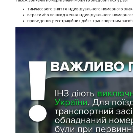
Також звичайні номерні знаки можуть знадобитися у разі:
тимчасового зняття індивідуального номерного знак
втрати або пошкодження індивідуального номерного
проведення реєстраційних дій із транспортним засоб