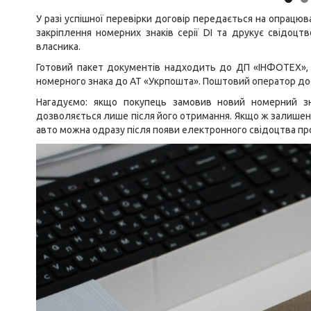
У разі успішної перевірки договір передається на опрацю
закріплення номерних знаків серії DI та друкує свідоцт
власника.
Готовий пакет документів надходить до ДП «ІНФОТЕХ», я
номерного знака до АТ «Укрпошта». Поштовий оператор дос
Нагадуємо: якщо покупець замовив новий номерний зн
дозволяється лише після його отримання. Якщо ж залишен
авто можна одразу після появи електронного свідоцтва пр