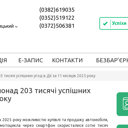
(0382)619035
(0352)519122
Успіхи
(0372)506381
ицький
ДІЯ
Е-ЗАПИС
КОНТАКТИ
БЕЗБАР’ЄР
тисячі успішних угод в Дії за 11 місяців 2025 року
онад 203 тисячі успішних
року
ів 2025 року можливістю купівлі та продажу автомобіля,
мотоцикла через смартфон скористалися сотні тисяч