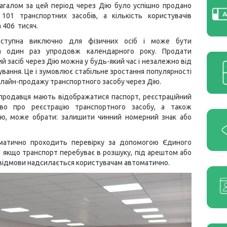
агалом за цей період через Дію було успішно продано
101 транспортних засобів, а кількість користувачів
 406 тисяч.
оступна виключно для фізичних осіб і може бути
на один раз упродовж календарного року. Продати
й засіб через Дію можна у будь-який час і незалежно від
ування. Це і зумовлює стабільне зростання популярності
нлайн-продажу транспортного засобу через Дію.
 продавця мають відображатися паспорт, реєстраційний
тво про реєстрацію транспортного засобу, а також
ою, може обрати: залишити чинний номерний знак або
оматично проходить перевірку за допомогою Єдиного
і, якщо транспорт перебуває в розшуку, під арештом або
 відмови надсилається користувачам автоматично.