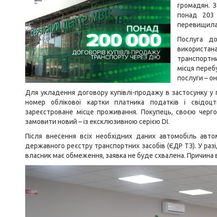
громадян. З
понад 203 
перевищила
Послуга д
використа
транспортни
місця переб
послуги – о
Для укладення договору купівлі-продажу в застосунку у
номер облікової картки платника податків і свідоц
зареєстроване місце проживання. Покупець, своєю черг
замовити новий – із ексклюзивною серією DI.
Після внесення всіх необхідних даних автомобіль авт
державного реєстру транспортних засобів (ЄДР ТЗ). У раз
власник має обмеження, заявка не буде схвалена. Причина