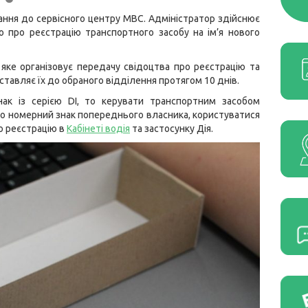
вання до сервісного центру МВС. Адміністратор здійснює
во про реєстрацію транспортного засобу на ім’я нового
ке організовує передачу свідоцтва про реєстрацію та
тавляє їх до обраного відділення протягом 10 днів.
ак із серією DI, то керувати транспортним засобом
о номерний знак попереднього власника, користуватися
о реєстрацію в
Кабінеті водія
та застосунку Дія.