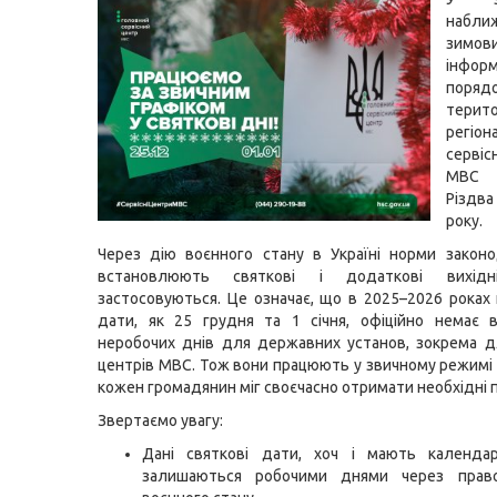
набли
зимов
інфо
поря
терит
регіон
серві
МВС 
Різдв
року.
Через дію воєнного стану в Україні норми закон
встановлюють святкові і додаткові вихід
застосовуються. Це означає, що в 2025–2026 роках н
дати, як 25 грудня та 1 січня, офіційно немає 
неробочих днів для державних установ, зокрема д
центрів МВС. Тож вони працюють у звичному режимі б
кожен громадянин міг своєчасно отримати необхідні 
Звертаємо увагу:
Дані святкові дати, хоч і мають календар
залишаються робочими днями через прав