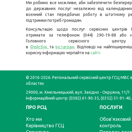
Ми робимо все можливе, аби забезпечити безпере
до державних послуг незалежно від календарних
воєнний стан передбачає роботу в штатному р
підтримки потреб громадян.
Консультацію щодо послуг сервісних центрів
отримати за телефоном (044) 290-19-88 або н
Головного сервісного цент
в
Фейсбук
та
Інстаграм
. Відповіді на найпоширеніш
корисну інформацію черпайте на
сайті
.
© 2016-2026. Регіональний сервісний центр ГСЦ МВС в
областях
29000, м. Хмельницький, вул. Західно - Окружна, 11/1
Інформаційний центр: (0382) 61-90-35, (0352) 51-91-40,
ПРО РСЦ
ПОСЛУГИ
Хто ми
Обов’язковий 
Керівництво ГСЦ
контроль