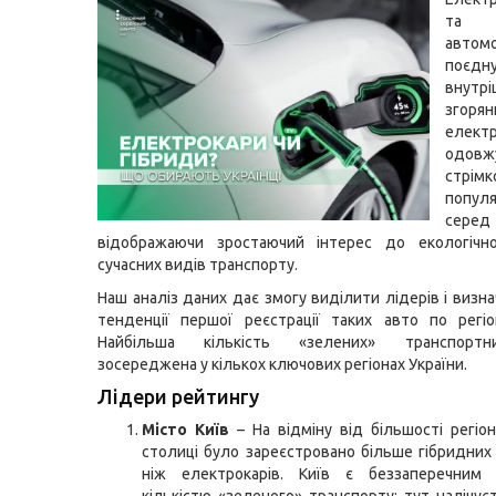
та 
автом
поєдн
внутрі
згоря
елект
одовж
стрім
популя
серед
відображаючи зростаючий інтерес до екологічн
сучасних видів транспорту.
Наш аналіз даних дає змогу виділити лідерів і визн
тенденції першої реєстрації таких авто по регіо
Найбільша кількість «зелених» транспортн
зосереджена у кількох ключових регіонах України.
Лідери рейтингу
Місто Київ
– На відміну від більшості регіоні
столиці було зареєстровано більше гібридних 
ніж електрокарів. Київ є беззаперечним