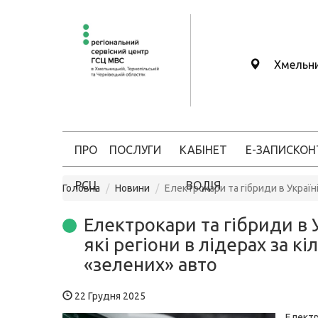
Хмельн
ПРО
ПОСЛУГИ
КАБІНЕТ
Е-ЗАПИС
КОН
РСЦ
ВОДІЯ
Головна
Новини
Електрокари та гібриди в Україні
Електрокари та гібриди в У
які регіони в лідерах за кі
«зелених» авто
22 Грудня 2025
Елект