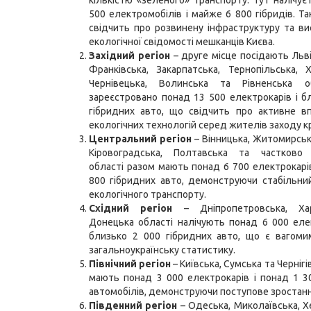
кількістю «зеленого» транспорту: тут налічує
500 електромобілів і майже 6 800 гібридів. Та
свідчить про розвинену інфраструктуру та ви
екологічної свідомості мешканців Києва.
Західний регіон
– друге місце посідають Льві
Франківська, Закарпатська, Тернопільська, 
Чернівецька, Волинська та Рівненська о
зареєстровано понад 13 500 електрокарів і б
гібридних авто, що свідчить про активне в
екологічних технологій серед жителів заходу кр
Центральний регіон
– Вінницька, Житомирська
Кіровоградська, Полтавська та частково Ч
області разом мають понад 6 700 електрокарів
800 гібридних авто, демонструючи стабільни
екологічного транспорту.
Східний регіон
– Дніпропетровська, Хар
Донецька області налічують понад 6 000 еле
близько 2 000 гібридних авто, що є вагоми
загальноукраїнську статистику.
Північний регіон
– Київська, Сумська та Чернігі
мають понад 3 000 електрокарів і понад 1 3
автомобілів, демонструючи поступове зростанн
Південний регіон
– Одеська, Миколаївська, Х