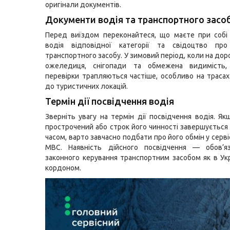
оригінали документів.
Документи водія та транспортного засо
Перед виїздом переконайтеся, що маєте при собі
водія відповідної категорії та свідоцтво про
транспортного засобу. У зимовий період, коли на до
ожеледиця, снігопади та обмежена видимість, 
перевірки трапляються частіше, особливо на трасах 
до туристичних локацій.
Термін дії посвідчення водія
Зверніть увагу на термін дії посвідчення водія. Я
прострочений або строк його чинності завершуєтьс
часом, варто завчасно подбати про його обмін у серв
МВС. Наявність дійсного посвідчення — обов’я
законного керування транспортним засобом як в Укра
кордоном.