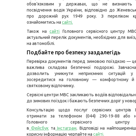
обов’язковим у державах, що не визнають н
посвідчення водія України, відповідно до Женевськ
про дорожній рух 1949 року. З переліком кр
ознайомитись на
сайті
.
Також на
сайті
Головного сервісного центру МВ
актуальний перелік документів, необхідних для виїз
на автомобілі.
Подбайте про безпеку заздалегідь
Перевірка документів перед зимовою поїздкою — це
важлива складова безпечної подорожі. Завчасна
дозволить уникнути неприємних ситуацій у
зосередитися на головному — комфортному й 
святковому відпочинку.
Сервісні центри МВС закликають водіїв відповідальн
до зимових поїздок і бажають безпечних доріг у новор
Консультацію щодо послуг сервісних центрів
отримати за телефоном (044) 290-19-88 або н
Головного сервісного цент
в
Фейсбук
та
Інстаграм
. Відповіді на найпоширеніш
корисну інформацію черпайте на
сайті
.