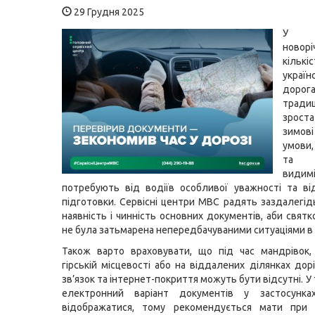
29 Грудня 2025
У 
новор
кільк
україн
дорог
традиц
зрост
зимо
умови
та 
видим
потребують від водіїв особливої уважності та ві
підготовки. Сервісні центри МВС радять заздалегід
наявність і чинність основних документів, аби свят
не була затьмарена непередбачуваними ситуаціями в 
Також варто враховувати, що під час мандрівок,
гірській місцевості або на віддалених ділянках дор
зв’язок та інтернет-покриття можуть бути відсутні. У
електронний варіант документів у застосунк
відображатися, тому рекомендується мати при с