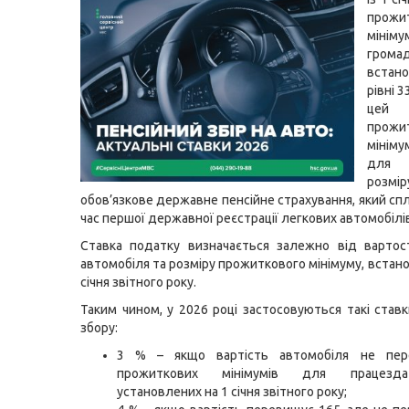
прожи
мін
грома
вста
рівні 3
цей 
прожи
мініму
для 
роз
обов’язкове державне пенсійне страхування, який сп
час першої державної реєстрації легкових автомобілі
Ставка податку визначається залежно від вартос
автомобіля та розміру прожиткового мінімуму, встан
січня звітного року.
Таким чином, у 2026 році застосовуються такі ставк
збору:
3 % – якщо вартість автомобіля не пер
прожиткових мінімумів для працезда
установлених на 1 січня звітного року;