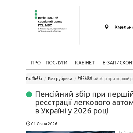
Хмельн
ПРО
ПОСЛУГИ
КАБІНЕТ
Е-ЗАПИС
КОН
РСЦ
ВОДІЯ
Головна
Без рубрики
Пенсійний збір при першій р
Пенсійний збір при перші
реєстрації легкового авто
в Україні у 2026 році
01 Січня 2026
Із 1 сі