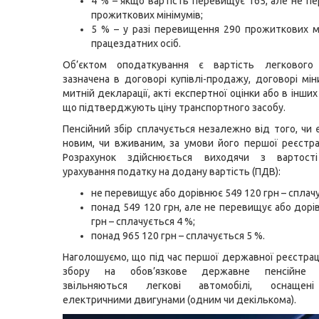
4 % – якщо вартість перевищує 165, але не п
прожиткових мінімумів;
5 % – у разі перевищення 290 прожиткових м
працездатних осіб.
Об’єктом оподаткування є вартість легкового 
зазначена в договорі купівлі-продажу, договорі мін
митній декларації, акті експертної оцінки або в інши
що підтверджують ціну транспортного засобу.
Пенсійний збір сплачується незалежно від того, чи 
новим, чи вживаним, за умови його першої реєстраці
Розрахунок здійснюється виходячи з вартост
урахування податку на додану вартість (ПДВ):
не перевищує або дорівнює 549 120 грн – сплачу
понад 549 120 грн, але не перевищує або дорі
грн – сплачується 4 %;
понад 965 120 грн – сплачується 5 %.
Наголошуємо, що під час першої державної реєстраці
збору на обов’язкове державне пенсійне с
звільняються легкові автомобілі, оснащен
електричними двигунами (одним чи декількома).