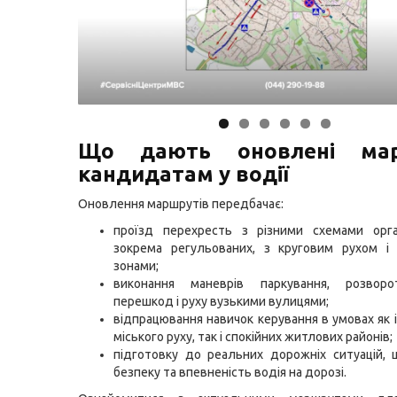
Що дають оновлені мар
кандидатам у водії
Оновлення маршрутів передбачає:
проїзд перехресть з різними схемами орган
зокрема регульованих, з круговим рухом і 
зонами;
виконання маневрів паркування, розворот
перешкод і руху вузькими вулицями;
відпрацювання навичок керування в умовах як 
міського руху, так і спокійних житлових районів;
підготовку до реальних дорожніх ситуацій,
безпеку та впевненість водія на дорозі.