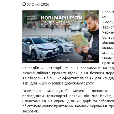
07 Січня 2026
Серві
М
Хмельн
Терно
Чернів
област
збіль
кількі
марш
склад
практи
на водійські категорії. Рішення спрямоване на в
екзаменаційного процесу, підвищення безпеки дор
та створення більш комфортних умов як для кандида
так і для інших учасників дорожнього руху.
Оновлення маршрутної мережі дозволяє рі
розподіляти транспортні потоки під час іспитів
навантаження на окремі ділянки доріг та забезпе
об’єктивну оцінку практичних навичок керування т
засобами.